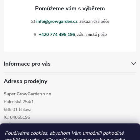
a
t
📧
info@growgarden.cz
í
📱
+420 774 496 196
Informace pro vás
Adresa prodejny
Super GrowGarden s.r.o.
Polenská 254/1
586 01 Jihlava
IČ: 04055195
DIČ: CZ04055195
Používáme cookies, abychom Vám umožnili pohodlné