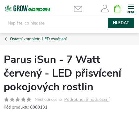
Přejít
NÁKUPNÍ
KOŠÍK
na
obsah
HLEDAT
Ostatní kompletní LED osvětlení
Parus iSun - 7 Watt
červený - LED přisvícení
pokojových rostlin
Podrobnosti hodnocení
Neohodnoceno
Kód produktu:
0000131