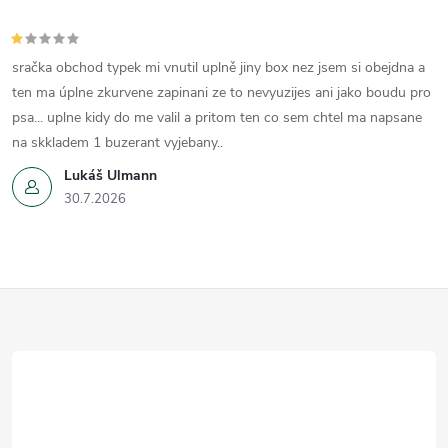
sračka obchod typek mi vnutil uplně jiny box nez jsem si obejdna a
ten ma úplne zkurvene zapinani ze to nevyuzijes ani jako boudu pro
psa... uplne kidy do me valil a pritom ten co sem chtel ma napsane
na skkladem 1 buzerant vyjebany..
Lukáš Ulmann
30.7.2026
Z
á
p