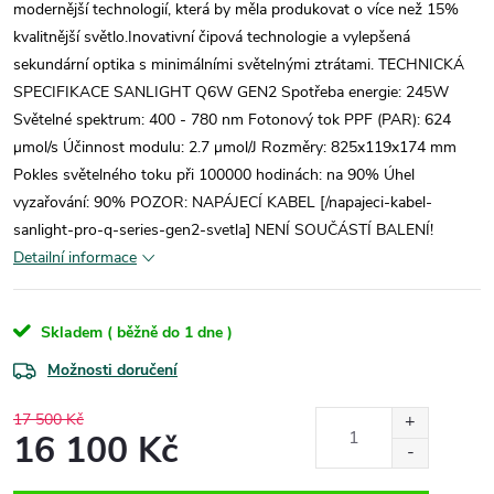
modernější technologií, která by měla produkovat o více než 15%
kvalitnější světlo.Inovativní čipová technologie a vylepšená
sekundární optika s minimálními světelnými ztrátami. TECHNICKÁ
SPECIFIKACE SANLIGHT Q6W GEN2 Spotřeba energie: 245W
Světelné spektrum: 400 - 780 nm Fotonový tok PPF (PAR): 624
μmol/s Účinnost modulu: 2.7 μmol/J Rozměry: 825x119x174 mm
Pokles světelného toku při 100000 hodinách: na 90% Úhel
vyzařování: 90% POZOR: NAPÁJECÍ KABEL [/napajeci-kabel-
sanlight-pro-q-series-gen2-svetla] NENÍ SOUČÁSTÍ BALENÍ!
Detailní informace
Skladem ( běžně do 1 dne )
Možnosti doručení
17 500 Kč
16 100 Kč
Měrná