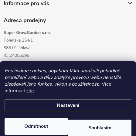
Informace pro vás
Adresa prodejny
Super GrowGarden s.r.o.
Polenská 254/1
586 01 Jihlava
IČ: 04055195
DIČ: CZ04055195
Používáme cookies, abychom Vám umožnili pohodlné
prohlížení webu a díky analýze provozu webu neustále
zlepšovali jeho funkce, výkon a použitelnost.
. Více
informací
zde
.
Nastavení
Copyright 2026
GrowGarden.cz
. Všechna práva vyhrazena.
Odmítnout
Souhlasím
Vytvořil Shoptet