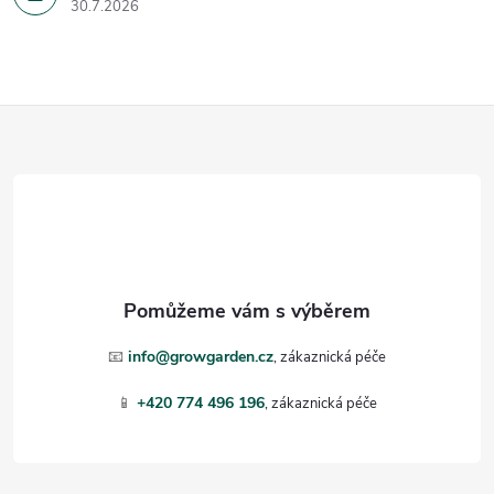
30.7.2026
Z
á
p
a
t
📧
info@growgarden.cz
í
📱
+420 774 496 196