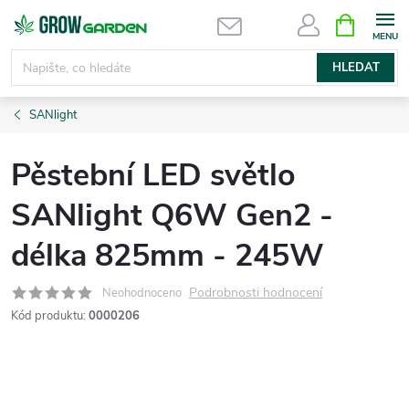
Přejít
NÁKUPNÍ
KOŠÍK
na
obsah
HLEDAT
SANlight
Pěstební LED světlo
SANlight Q6W Gen2 -
délka 825mm - 245W
Podrobnosti hodnocení
Neohodnoceno
Kód produktu:
0000206