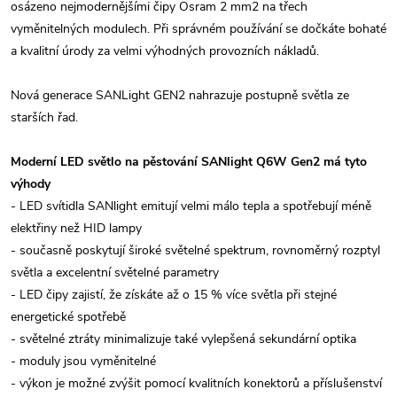
osázeno nejmodernějšími čipy Osram 2 mm2 na třech
vyměnitelných modulech. Při správném používání se dočkáte bohaté
a kvalitní úrody za velmi výhodných provozních nákladů.
Nová generace SANLight GEN2 nahrazuje postupně světla ze
starších řad.
Moderní LED světlo na pěstování SANlight Q6W Gen2 má tyto
výhody
- LED svítidla SANlight emitují velmi málo tepla a spotřebují méně
elektřiny než HID lampy
- současně poskytují široké světelné spektrum, rovnoměrný rozptyl
světla a excelentní světelné parametry
- LED čipy zajistí, že získáte až o 15 % více světla při stejné
energetické spotřebě
- světelné ztráty minimalizuje také vylepšená sekundární optika
- moduly jsou vyměnitelné
- výkon je možné zvýšit pomocí kvalitních konektorů a příslušenství