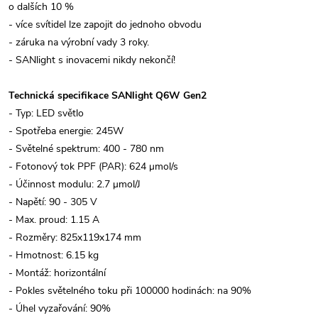
o dalších 10 %
- více svítidel lze zapojit do jednoho obvodu
- záruka na výrobní vady 3 roky.
- SANlight s inovacemi nikdy nekončí!
Technická specifikace SANlight Q6W Gen2
- Typ: LED světlo
- Spotřeba energie: 245W
- Světelné spektrum: 400 - 780 nm
- Fotonový tok PPF (PAR): 624 μmol/s
- Účinnost modulu: 2.7 μmol/J
- Napětí: 90 - 305 V
- Max. proud: 1.15 A
- Rozměry: 825x119x174 mm
- Hmotnost: 6.15 kg
- Montáž: horizontální
- Pokles světelného toku při 100000 hodinách: na 90%
- Úhel vyzařování: 90%