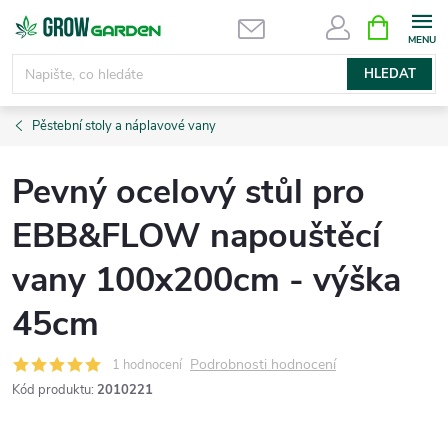
Přejít
NÁKUPNÍ
KOŠÍK
na
obsah
HLEDAT
Pěstební stoly a náplavové vany
Pevný ocelový stůl pro
EBB&FLOW napouštěcí
vany 100x200cm - výška
45cm
Podrobnosti hodnocení
1 hodnocení
Kód produktu:
2010221