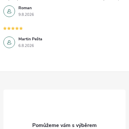
Roman
9.8.2026
Martin Pešta
6.8.2026
Z
á
p
a