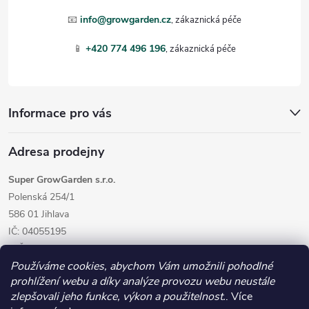
t
📧
info@growgarden.cz
í
📱
+420 774 496 196
Informace pro vás
Adresa prodejny
Super GrowGarden s.r.o.
Polenská 254/1
586 01 Jihlava
IČ: 04055195
DIČ: CZ04055195
Používáme cookies, abychom Vám umožnili pohodlné
prohlížení webu a díky analýze provozu webu neustále
zlepšovali jeho funkce, výkon a použitelnost.
. Více