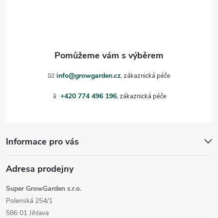
á
p
a
t
📧
info@growgarden.cz
í
📱
+420 774 496 196
Informace pro vás
Adresa prodejny
Super GrowGarden s.r.o.
Polenská 254/1
586 01 Jihlava