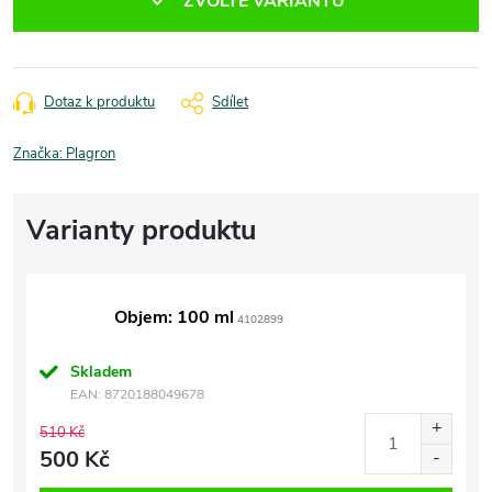
ZVOLTE VARIANTU
Dotaz k produktu
Sdílet
Značka:
Plagron
Objem: 100 ml
4102899
Skladem
EAN:
8720188049678
510 Kč
500 Kč