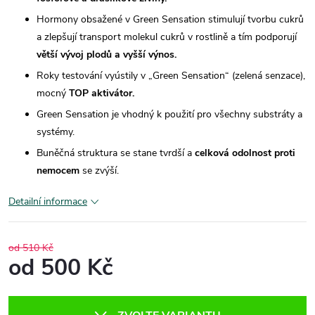
Hormony obsažené v Green Sensation stimulují tvorbu cukrů
a zlepšují transport molekul cukrů v rostlině a tím podporují
větší vývoj plodů a vyšší výnos.
Roky testování vyústily v „Green Sensation“ (zelená senzace),
mocný
TOP aktivátor.
Green Sensation je vhodný k použití pro všechny substráty a
systémy.
Buněčná struktura se stane tvrdší a
celková odolnost proti
nemocem
se zvýší.
Detailní informace
od 510 Kč
od
500 Kč
Měrná
cena: