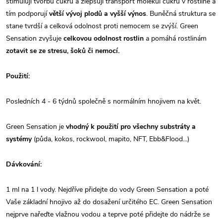
stimulují tvorbu cukrů a zlepšují transport molekul cukrů v rostlině a
tím podporují
větší vývoj plodů a vyšší výnos
. Buněčná struktura se
stane tvrdší a celková odolnost proti nemocem se zvýší. Green
Sensation zvyšuje
celkovou odolnost rostlin
a pomáhá rostlinám
zotavit se ze stresu, šoků či nemocí.
Použití:
Posledních 4 - 6 týdnů společně s normálním hnojivem na květ.
Green Sensation je
vhodný k použití pro všechny substráty a
systémy
(půda, kokos, rockwool, mapito, NFT, Ebb&Flood...)
Dávkování:
1 ml na 1 l vody. Nejdříve přidejte do vody Green Sensation a poté
Vaše základní hnojivo až do dosažení určitého EC. Green Sensation
nejprve nařeďte vlažnou vodou a teprve poté přidejte do nádrže se