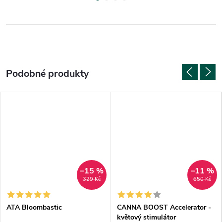
–15 %
–11 %
329 Kč
650 Kč
ATA Bloombastic
CANNA BOOST Accelerator -
květový stimulátor