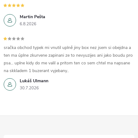
Martin Pešta
6.8.2026
sračka obchod typek mi vnutil uplně jiny box nez jsem si obejdna a
ten ma úplne zkurvene zapinani ze to nevyuzijes ani jako boudu pro
psa... uplne kidy do me valil a pritom ten co sem chtel ma napsane
na skkladem 1 buzerant vyjebany..
Lukáš Ulmann
30.7.2026
Z