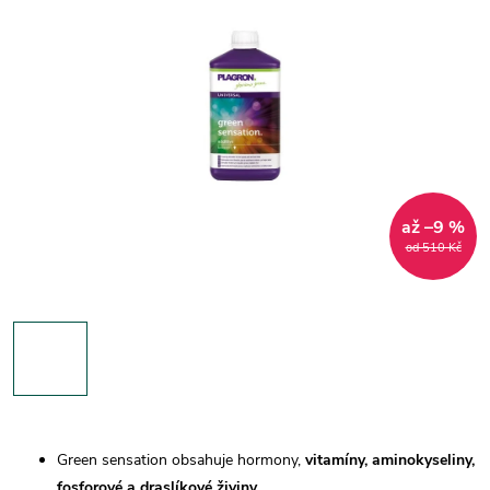
až –9 %
od 510 Kč
Green sensation obsahuje hormony,
vitamíny, aminokyseliny,
fosforové a draslíkové živiny.