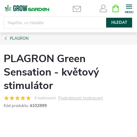
Přejít
NÁKUPNÍ
KOŠÍK
na
obsah
HLEDAT
PLAGRON
PLAGRON Green
Sensation - květový
stimulátor
Podrobnosti hodnocení
4 hodnocení
Kód produktu:
4102899