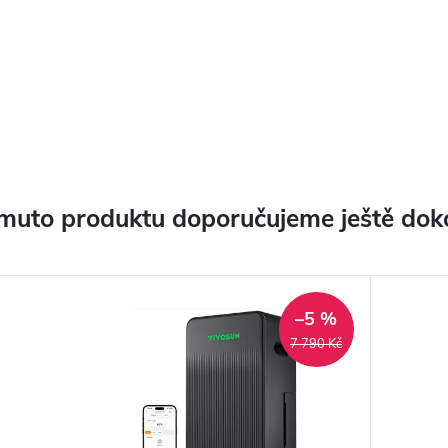
muto produktu doporučujeme ještě dok
–5 %
7 790 Kč