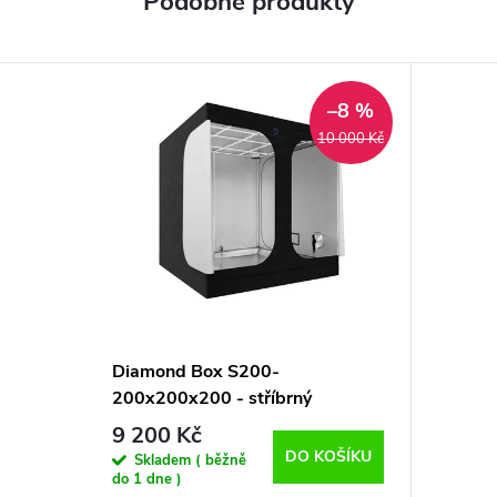
–8 %
10 000 Kč
Diamond Box S200-
200x200x200 - stříbrný
pěstební box
9 200 Kč
DO KOŠÍKU
Skladem ( běžně
do 1 dne )