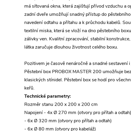
má síťovaná okna, která zajišťují přívod vzduchu a o
zadní dveře umožňují snadný přístup do pěstebního p
navedení odtahu a přítahu a k průchodu kabelů. Sou
textilní miska, která se vloží na dno pěstebního boxu
zálivky ven. Kvalitní zpracování, stabilní konstrukce
látka zaručuje dlouhou životnost celého boxu.
Pozitivem je časově nenáročně a snadné sestavení 
Pěstební box PROBOX MASTER 200 umožňuje bezpr
klasických stínidel. Pěstební box se hodí pro všech
keřů.
Technické parametry:
Rozměr stanu
200 x 200 x 200 cm
Napojení - 4x Ø 270 mm (otvory pro přítah a odtah
- 6x Ø 320 mm (otvory pro přítah a odtah)
- 6x Ø 80 mm (otvory pro kabeláž)