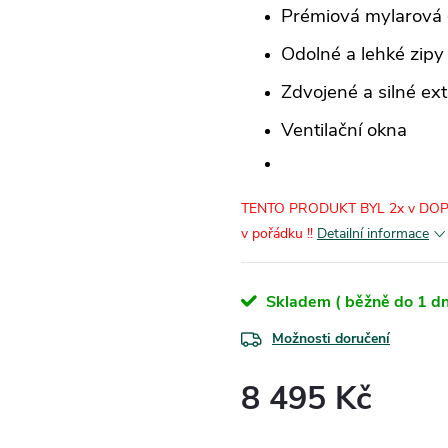
Prémiová mylarová 
Odolné a lehké zipy
Zdvojené a silné ex
Ventilační okna
TENTO PRODUKT BYL 2x v DOPR
v pořádku !!
Detailní informace
Skladem ( běžně do 1 dn
Možnosti doručení
8 495 Kč
Měrná