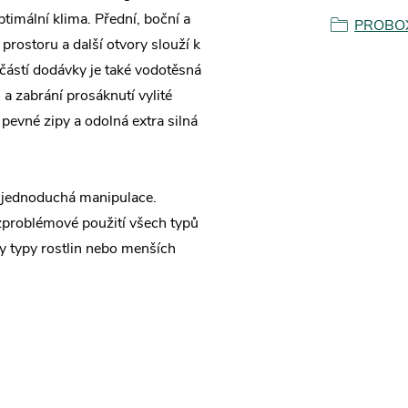
ptimální klima. Přední, boční a
PROBO
rostoru a další otvory slouží k
částí dodávky je také vodotěsná
 a zabrání prosáknutí vylité
, pevné zipy a odolná extra silná
i jednoduchá manipulace.
oblémové použití všech typů
ny typy rostlin nebo menších
)