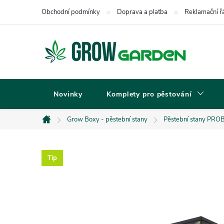
Přejít
Obchodní podmínky
Doprava a platba
Reklamační ř
na
obsah
Novinky
Komplety pro pěstování
Grow Boxy - pěstební stany
Pěstební stany PRO
Domů
Tip