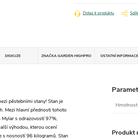
cena:
Dotaz k produktu
Sdíl
DISKUZE
ZNAČKA
GARDEN HIGHPRO
OSTATNÍ INFORMAC
Paramet
i pěstebními stany! Stan je
Hmotnost
. Mezi hlavní přednosti tohoto
um Mylar s odrazovostí 97%,
Další výhodou, kterou ocení
Produkt n
kce s nosností 96 kilogramů. Stan