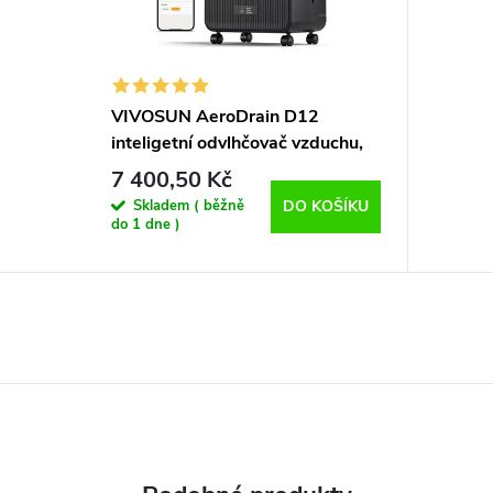
VIVOSUN AeroDrain D12
inteligetní odvlhčovač vzduchu,
12L
7 400,50 Kč
Skladem ( běžně
DO KOŠÍKU
do 1 dne )