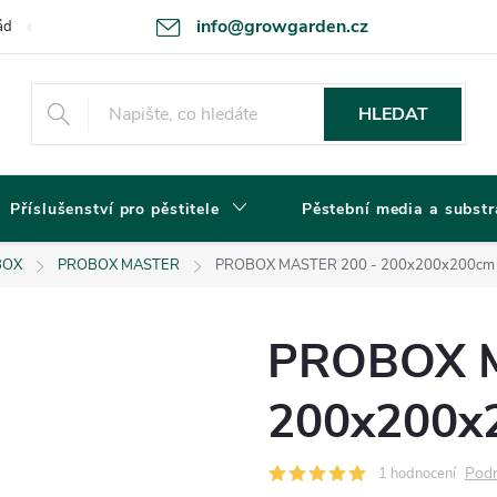
info@growgarden.cz
ád
Odstoupení od smlouvy
Zásady ochrany osobních údajů a cookie
HLEDAT
Příslušenství pro pěstitele
Pěstební media a substr
BOX
PROBOX MASTER
PROBOX MASTER 200 - 200x200x200cm
PROBOX M
200x200x
Podr
1 hodnocení