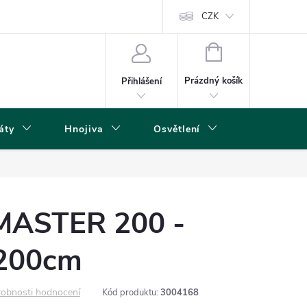
s
CZK
NÁKUPNÍ
KOŠÍK
Prázdný košík
Přihlášení
áty
Hnojiva
Osvětlení
Grow Boxy 
ASTER 200 -
200cm
obnosti hodnocení
Kód produktu:
3004168