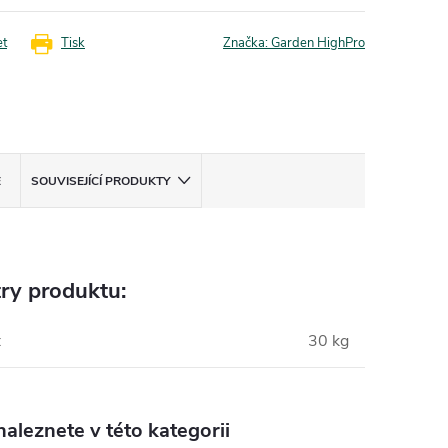
et
Tisk
Značka:
Garden HighPro
E
SOUVISEJÍCÍ PRODUKTY
ry produktu:
:
30 kg
aleznete v této kategorii