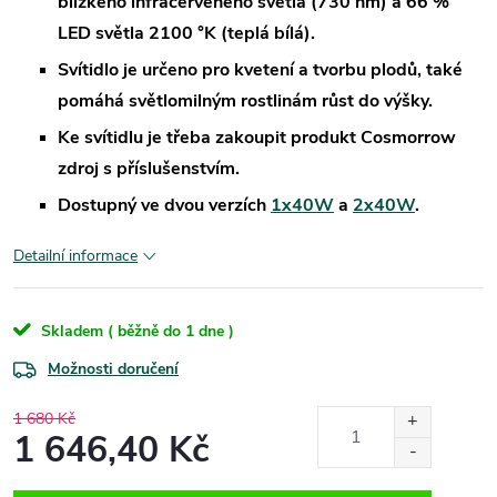
blízkého infračerveného světla (730 nm) a 66 %
LED světla 2100 °K (teplá bílá).
Svítidlo je určeno pro kvetení a tvorbu plodů, také
pomáhá světlomilným rostlinám růst do výšky.
Ke svítidlu je třeba zakoupit produkt Cosmorrow
zdroj s příslušenstvím.
Dostupný ve dvou verzích
1x40W
a
2x40W
.
Detailní informace
Skladem ( běžně do 1 dne )
Možnosti doručení
1 680 Kč
1 646,40 Kč
Měrná