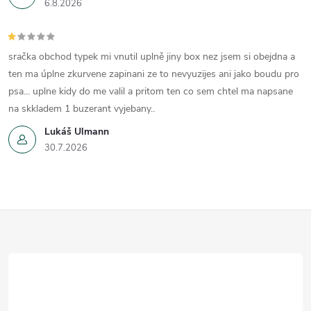
6.8.2026
sračka obchod typek mi vnutil uplně jiny box nez jsem si obejdna a
ten ma úplne zkurvene zapinani ze to nevyuzijes ani jako boudu pro
psa... uplne kidy do me valil a pritom ten co sem chtel ma napsane
na skkladem 1 buzerant vyjebany..
Lukáš Ulmann
30.7.2026
Z
á
p