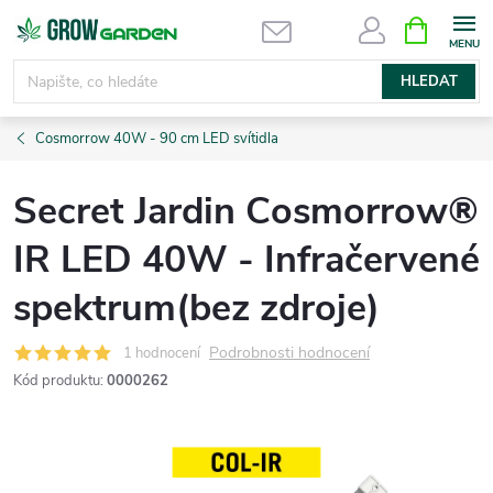
Přejít
NÁKUPNÍ
KOŠÍK
na
obsah
HLEDAT
Cosmorrow 40W - 90 cm LED svítidla
Secret Jardin Cosmorrow®
IR LED 40W - Infračervené
spektrum(bez zdroje)
Podrobnosti hodnocení
1 hodnocení
Kód produktu:
0000262