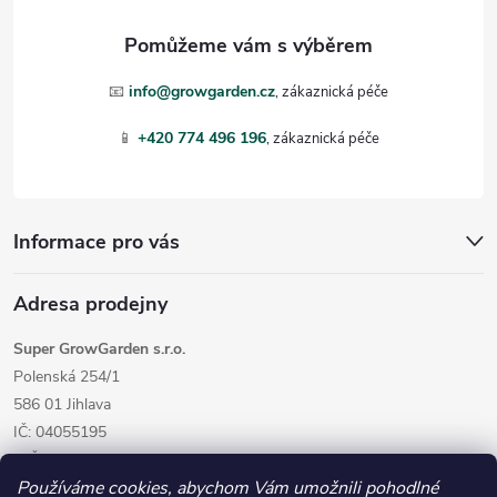
a
t
📧
info@growgarden.cz
í
📱
+420 774 496 196
Informace pro vás
Adresa prodejny
Super GrowGarden s.r.o.
Polenská 254/1
586 01 Jihlava
IČ: 04055195
DIČ: CZ04055195
Používáme cookies, abychom Vám umožnili pohodlné