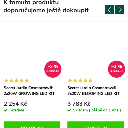
K tomuto produktu
doporučujeme ještě dokoupit
–2 %
–3 %
2 300 Kč
3 900 Kč
Secret Jardin Cosmorrow®
Secret Jardin Cosmorrow®
2x20W GROWING LED KIT -
3x20W BLOOMING LED KIT -
2,7 µmol/J
2.4 μmol/J
2 254 Kč
3 783 Kč
Skladem
Skladem ( běžně do 1 dne )