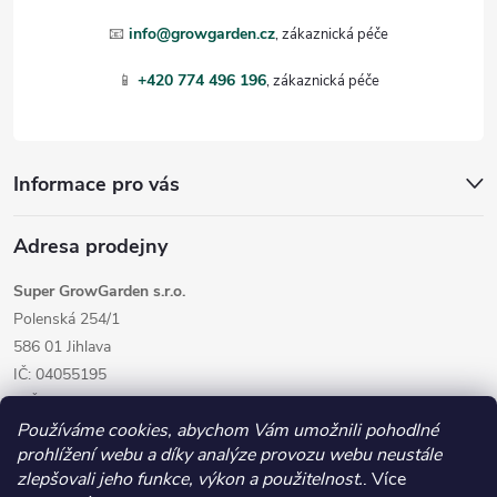
t
📧
info@growgarden.cz
í
📱
+420 774 496 196
Informace pro vás
Adresa prodejny
Super GrowGarden s.r.o.
Polenská 254/1
586 01 Jihlava
IČ: 04055195
DIČ: CZ04055195
Používáme cookies, abychom Vám umožnili pohodlné
prohlížení webu a díky analýze provozu webu neustále
zlepšovali jeho funkce, výkon a použitelnost.
. Více