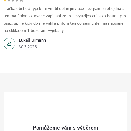
sračka obchod typek mi vnutil uplně jiny box nez jsem si obejdna a
ten ma úplne zkurvene zapinani ze to nevyuzijes ani jako boudu pro
psa... uplne kidy do me valil a pritom ten co sem chtel ma napsane
na skkladem 1 buzerant vyjebany..
Lukáš Ulmann
30.7.2026
Z
á
p
a