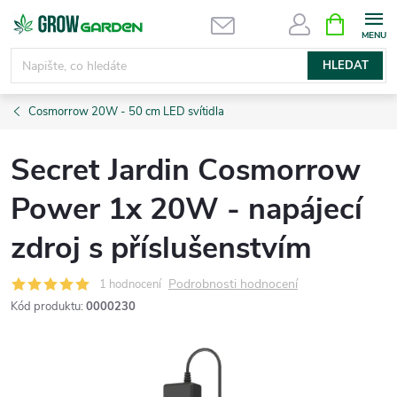
Přejít
NÁKUPNÍ
KOŠÍK
na
obsah
HLEDAT
Cosmorrow 20W - 50 cm LED svítidla
Secret Jardin Cosmorrow
Power 1x 20W - napájecí
zdroj s příslušenstvím
Podrobnosti hodnocení
1 hodnocení
Kód produktu:
0000230