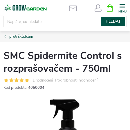
Přejít
NÁKUPNÍ
KOŠÍK
na
obsah
HLEDAT
proti škůdcům
SMC Spidermite Control s
rozprašovačem - 750ml
Podrobnosti hodnocení
1 hodnocení
Kód produktu:
4050004