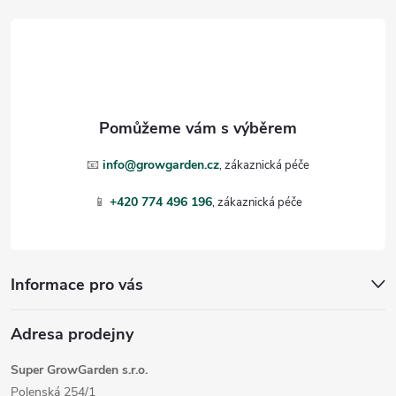
á
p
a
t
📧
info@growgarden.cz
í
📱
+420 774 496 196
Informace pro vás
Adresa prodejny
Super GrowGarden s.r.o.
Polenská 254/1