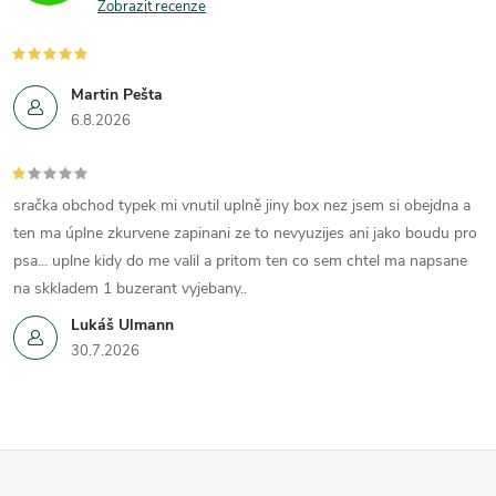
Zobrazit recenze
Martin Pešta
6.8.2026
sračka obchod typek mi vnutil uplně jiny box nez jsem si obejdna a
ten ma úplne zkurvene zapinani ze to nevyuzijes ani jako boudu pro
psa... uplne kidy do me valil a pritom ten co sem chtel ma napsane
na skkladem 1 buzerant vyjebany..
Lukáš Ulmann
30.7.2026
Z