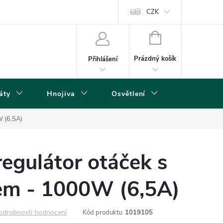
s
CZK
NÁKUPNÍ
KOŠÍK
Prázdný košík
Přihlášení
áty
Hnojiva
Osvětlení
Grow Boxy 
 (6,5A)
gulátor otáček s
em - 1000W (6,5A)
odrobnosti hodnocení
Kód produktu:
1019105