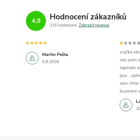
Hodnocení zákazníků
4,9
316 hodnocení
Zobrazit recenze
sračka obc
Martin Pešta
nez jsem s
6.8.2026
zapinani z
psa... upln
sem chtel
buzerant v
L
3