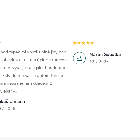
hod typek mi vnutil uplně jiny box
Martin Sobotka
i obejdna a ten ma úplne zkurvene
12.7.2026
e to nevyuzijes ani jako boudu pro
e kidy do me valil a pritom ten co
 ma napsane na skkladem 1
yjebany..
ukáš Ulmann
0.7.2026