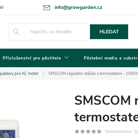
info@growgarden.cz
ád
Odstoupení od smlouvy
Zásady ochrany osobních údajů a cookie
HLEDAT
Příslušenství pro pěstitele
Pěstební media a substr
ulátory pro AC motor
SMSCOM regulátor otáček s termostatem - 1000W
SMSCOM re
termostat
P
Neohodnoceno