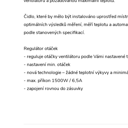
ventilátoru a požadovanou maximální teplotu.
Čidlo, které by mělo být instalováno uprostřed míst
optimálních výsledků měření, měří teplotu a automat
podle stanovených specifikací.
Regulátor otáček
- reguluje otáčky ventilátoru podle Vámi nastavené t
- nastavení min. otáček
- nová technologie – žádné teplotní výkyvy a minimál
- max. příkon 1500W / 6,5A
- zapojení rovnou do zásuvky