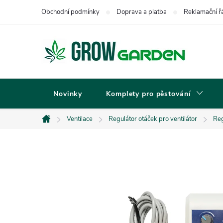
Přejít
Obchodní podmínky
Doprava a platba
Reklamační ř
na
obsah
Novinky
Komplety pro pěstování
Ventilace
Regulátor otáček pro ventilátor
Reg
Domů