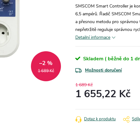
SMSCOM Smart Controller je kompa
6,5 ampérů. Řadič SMSCOM Smart 
a přesnou metodu pro správnou t
nepřetržitě reguluje správnou ryc
Detailní informace
Skladem ( běžně do 1 dn
–2 %
Možnosti doručení
1 689 Kč
1 689 Kč
1 655,22 Kč
Měrná
cena:
Dotaz k produktu
Sdíl