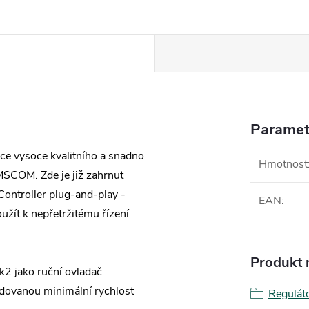
Paramet
ce vysoce kvalitního a snadno
Hmotnost
MSCOM. Zde je již zahrnut
ontroller plug-and-play -
EAN
:
užít k nepřetržitému řízení
Produkt n
k2 jako ruční ovladač
žadovanou minimální rychlost
Regulát