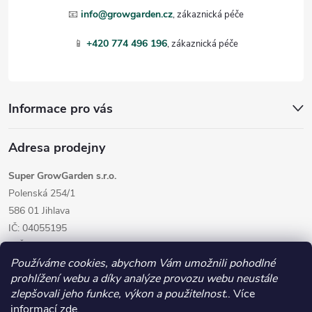
t
📧
info@growgarden.cz
í
📱
+420 774 496 196
Informace pro vás
Adresa prodejny
Super GrowGarden s.r.o.
Polenská 254/1
586 01 Jihlava
IČ: 04055195
DIČ: CZ04055195
Používáme cookies, abychom Vám umožnili pohodlné
prohlížení webu a díky analýze provozu webu neustále
zlepšovali jeho funkce, výkon a použitelnost.
. Více
informací
zde
.