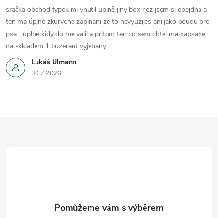
sračka obchod typek mi vnutil uplně jiny box nez jsem si obejdna a
ten ma úplne zkurvene zapinani ze to nevyuzijes ani jako boudu pro
psa... uplne kidy do me valil a pritom ten co sem chtel ma napsane
na skkladem 1 buzerant vyjebany..
Lukáš Ulmann
30.7.2026
Z
á
p
a