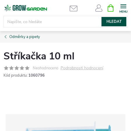
Přejít
NÁKUPNÍ
KOŠÍK
na
obsah
HLEDAT
Odměrky a pipety
Stříkačka 10 ml
Podrobnosti hodnocení
Neohodnoceno
Kód produktu:
1060796