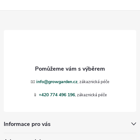
Z
á
p
a
t
📧
info@growgarden.cz
í
📱
+420 774 496 196
Informace pro vás