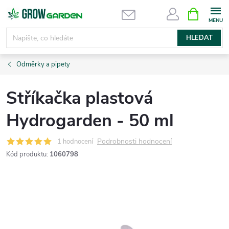
Přejít
NÁKUPNÍ
KOŠÍK
na
obsah
HLEDAT
Odměrky a pipety
Stříkačka plastová
Hydrogarden - 50 ml
Podrobnosti hodnocení
1 hodnocení
Kód produktu:
1060798