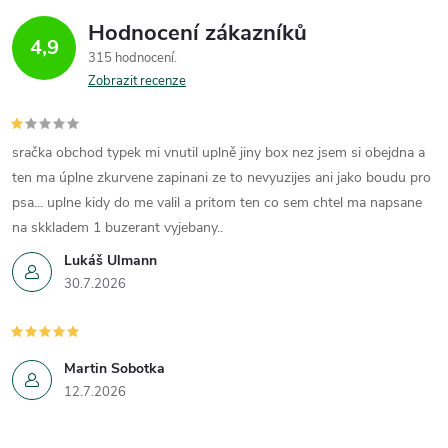
Hodnocení zákazníků
4,9
315 hodnocení
Zobrazit recenze
sračka obchod typek mi vnutil uplně jiny box nez jsem si obejdna a
ten ma úplne zkurvene zapinani ze to nevyuzijes ani jako boudu pro
psa... uplne kidy do me valil a pritom ten co sem chtel ma napsane
na skkladem 1 buzerant vyjebany..
Lukáš Ulmann
30.7.2026
Martin Sobotka
12.7.2026