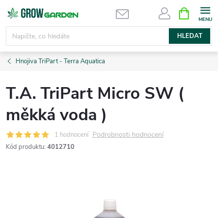
Přejít
NÁKUPNÍ
KOŠÍK
na
obsah
HLEDAT
Hnojiva TriPart - Terra Aquatica
T.A. TriPart Micro SW (
měkká voda )
Podrobnosti hodnocení
1 hodnocení
Kód produktu:
4012710