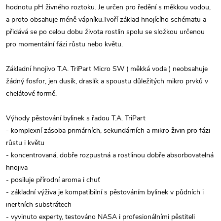
hodnotu pH živného roztoku. Je určen pro ředění s měkkou vodou,
a proto obsahuje méně vápníku.Tvoří základ hnojícího schématu a
přidává se po celou dobu života rostlin spolu se složkou určenou
pro momentální fázi růstu nebo květu.
Základní hnojivo T.A. TriPart Micro SW ( měkká voda ) neobsahuje
žádný fosfor, jen dusík, draslík a spoustu důležitých mikro prvků v
chelátové formě.
Výhody pěstování bylinek s řadou T.A. TriPart
- komplexní zásoba primárních, sekundárních a mikro živin pro fázi
růstu i květu
- koncentrovaná, dobře rozpustná a rostlinou dobře absorbovatelná
hnojiva
- posiluje přírodní aroma i chuť
- základní výživa je kompatibilní s pěstováním bylinek v půdních i
inertních substrátech
- vyvinuto experty, testováno NASA i profesionálními pěstiteli