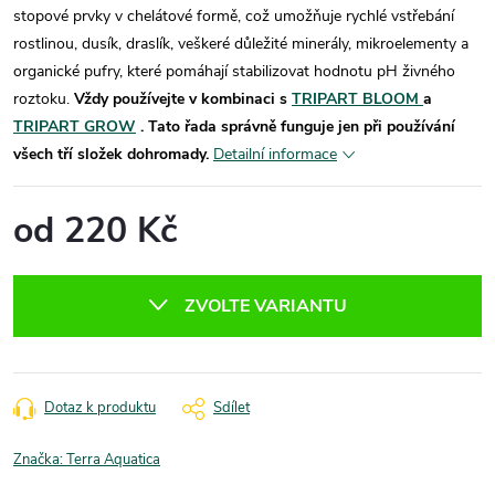
stopové prvky v chelátové formě, což umožňuje rychlé vstřebání
rostlinou, dusík, draslík, veškeré důležité minerály, mikroelementy a
organické pufry, které pomáhají stabilizovat hodnotu pH živného
roztoku.
Vždy používejte v kombinaci s
TRIPART BLOOM
a
TRIPART GROW
. Tato řada správně funguje jen při používání
všech tří složek dohromady.
Detailní informace
od
220 Kč
Měrná
cena:
ZVOLTE VARIANTU
Dotaz k produktu
Sdílet
Značka:
Terra Aquatica