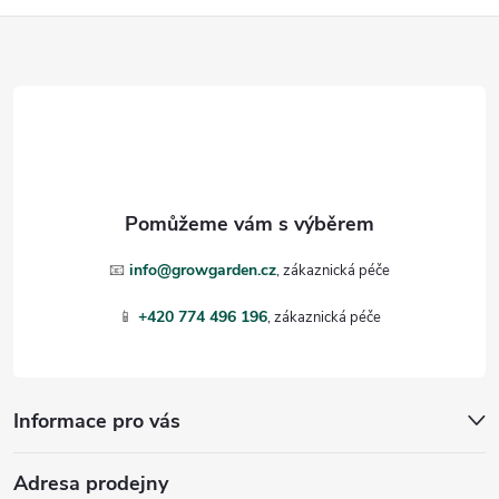
Z
á
p
a
t
📧
info@growgarden.cz
í
📱
+420 774 496 196
Informace pro vás
Adresa prodejny