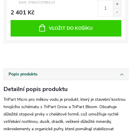
EAN:
3760172780113
2 401 Kč
VLOŽIT DO KOŠÍKU
Popis produktu
Detailní popis produktu
TriPart Micro pro měkou vodu je produkt, který je stavební kostrou
hnojícího schématu s TriPart Grow a TriPart Bloom. Obsahuje
důležité stopové prvky v chelátové formě, což umožňuje rychlé
vstřebání rostlinou, dusík, draslík, veškeré důležité minerály,
mikroelementy a organické pufry, které pomáhají stabilizovat