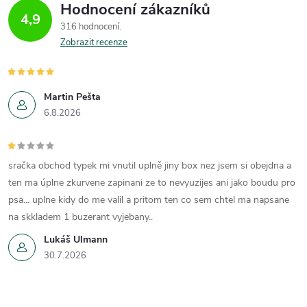
Hodnocení zákazníků
4,9
316 hodnocení
Zobrazit recenze
Martin Pešta
6.8.2026
sračka obchod typek mi vnutil uplně jiny box nez jsem si obejdna a
ten ma úplne zkurvene zapinani ze to nevyuzijes ani jako boudu pro
psa... uplne kidy do me valil a pritom ten co sem chtel ma napsane
na skkladem 1 buzerant vyjebany..
Lukáš Ulmann
30.7.2026