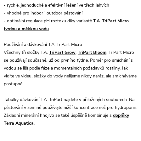
- rychlé, jednoduché a efektivní řešení ve třech lahvích
- vhodné pro indoor i outdoor pěstování
- optimální regulace pH roztoku díky variantě
T.A. TriPart Micro
tvrdou a měkkou vodu
Používání a dávkování T.A. TriPart Micro
Všechny tři složky T.A.
TriPart Grow
,
TriPart Bloom
, TriPart Micro
se používají současně, už od prvního týdne. Poměr pro smíchání s
vodou se liší podle fáze a momentálních požadavků rostliny. Jak
vidíte ve videu, složky do vody nelijeme nikdy naráz, ale smícháváme
postupně.
Tabulky dávkování T.A. TriPart najdete v přiložených souborech. Na
pěstování v zemině používejte nižší koncentrace než pro hydroponii.
Základní minerální hnojivo se také úspěšně kombinuje s
doplňky
Terra Aquatica
.