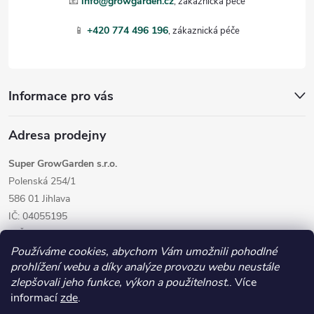
📧
info@growgarden.cz
í
📱
+420 774 496 196
Informace pro vás
Adresa prodejny
Super GrowGarden s.r.o.
Polenská 254/1
586 01 Jihlava
IČ: 04055195
DIČ: CZ04055195
Používáme cookies, abychom Vám umožnili pohodlné
prohlížení webu a díky analýze provozu webu neustále
zlepšovali jeho funkce, výkon a použitelnost.
. Více
informací
zde
.