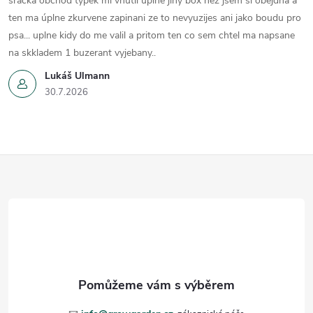
sračka obchod typek mi vnutil uplně jiny box nez jsem si obejdna a
ten ma úplne zkurvene zapinani ze to nevyuzijes ani jako boudu pro
psa... uplne kidy do me valil a pritom ten co sem chtel ma napsane
na skkladem 1 buzerant vyjebany..
Lukáš Ulmann
30.7.2026
Z
á
p
a
t