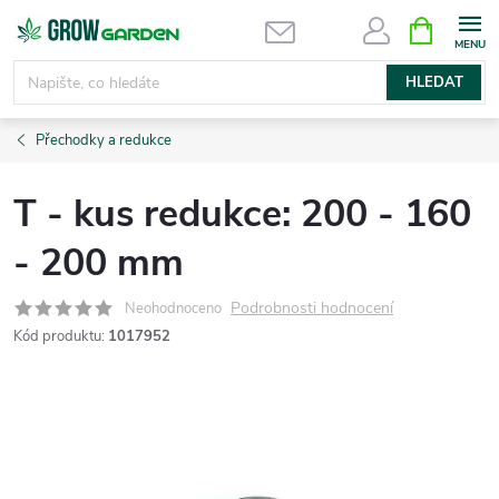
Přejít
NÁKUPNÍ
KOŠÍK
na
obsah
HLEDAT
Přechodky a redukce
T - kus redukce: 200 - 160
- 200 mm
Podrobnosti hodnocení
Neohodnoceno
Kód produktu:
1017952