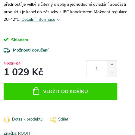
předností je velký a čitelný displej a jednoduché ovládání Součástí
produktu je kabel do zásuvky s IEC konektorem Možnost regulace
20-42°C.
Detailní informace
Skladem
Možnosti doručení
1 800 Kč
1 029 Kč
Měrná
cena:
VLOŽIT DO KOŠÍKU
Dotaz k produktu
Sdílet
Značka:
ROOT!T