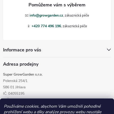
a
t
📧
info@growgarden.cz
í
📱
+420 774 496 196
Informace pro vás
Adresa prodejny
Super GrowGarden s.r.o.
Polenská 254/1
586 01 Jihlava
IČ: 04055195
DIČ: CZ04055195
Používáme cookies, abychom Vám umožnili pohodlné
prohlížení webu a díky analýze provozu webu neustále