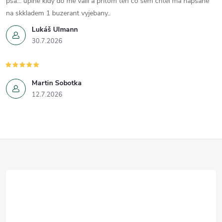
psa... uplne kidy do me valil a pritom ten co sem chtel ma napsane
na skkladem 1 buzerant vyjebany..
Lukáš Ulmann
30.7.2026
Martin Sobotka
12.7.2026
Z
á
p