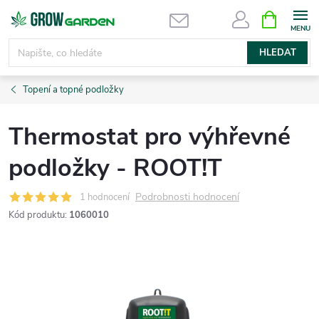
Přejít
NÁKUPNÍ
KOŠÍK
na
obsah
HLEDAT
Topení a topné podložky
Thermostat pro výhřevné
podložky - ROOT!T
Podrobnosti hodnocení
1 hodnocení
Kód produktu:
1060010