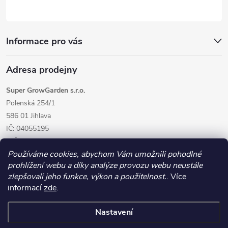
Informace pro vás
Adresa prodejny
Super GrowGarden s.r.o.
Polenská 254/1
586 01 Jihlava
IČ: 04055195
DIČ: CZ04055195
Používáme cookies, abychom Vám umožnili pohodlné
prohlížení webu a díky analýze provozu webu neustále
zlepšovali jeho funkce, výkon a použitelnost.
. Více
informací
zde
.
Nastavení