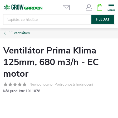
Přejít
NÁKUPNÍ
KOŠÍK
na
obsah
HLEDAT
EC Ventilátory
Ventilátor Prima Klima
125mm, 680 m3/h - EC
motor
Podrobnosti hodnocení
Neohodnoceno
Kód produktu:
1011078