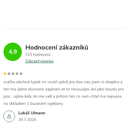
Hodnocení zákazníků
4,9
315 hodnocení
Zobrazit recenze
sračka obchod typek mi vnutil uplně jiny box nez jsem si obejdna a
ten ma úplne zkurvene zapinani ze to nevyuzijes ani jako boudu pro
psa... uplne kidy do me valil a pritom ten co sem chtel ma napsane
na skkladem 1 buzerant vyjebany..
Lukáš Ulmann
30.7.2026