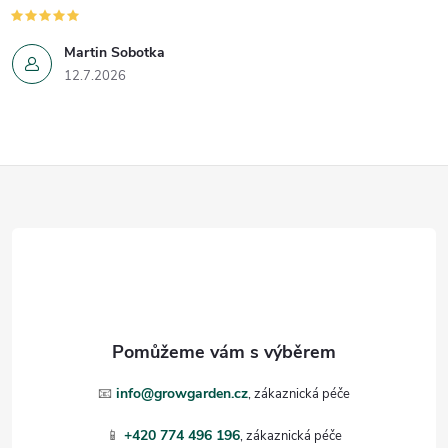
Martin Sobotka
12.7.2026
Z
á
p
a
t
📧
info@growgarden.cz
í
📱
+420 774 496 196