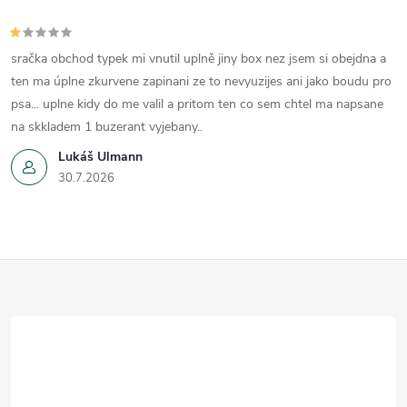
sračka obchod typek mi vnutil uplně jiny box nez jsem si obejdna a
ten ma úplne zkurvene zapinani ze to nevyuzijes ani jako boudu pro
psa... uplne kidy do me valil a pritom ten co sem chtel ma napsane
na skkladem 1 buzerant vyjebany..
Lukáš Ulmann
30.7.2026
Z
á
p