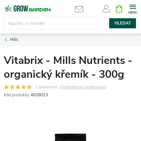
Přejít
NÁKUPNÍ
KOŠÍK
na
obsah
HLEDAT
Mills
Vitabrix - Mills Nutrients -
organický křemík - 300g
Podrobnosti hodnocení
1 hodnocení
Kód produktu:
4029023