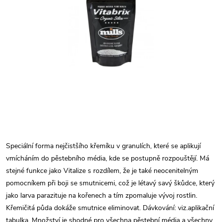
Speciální forma nejčistšího křemíku v granulích, které se aplikují
vmícháním do pěstebního média, kde se postupně rozpouštějí. Má
stejné funkce jako Vitalize s rozdílem, že je také neocenitelným
pomocníkem při boji se smutnicemi, což je létavý savý škůdce, který
jako larva parazituje na kořenech a tím zpomaluje vývoj rostlin.
Křemičitá půda dokáže smutnice eliminovat. Dávkování: viz.aplikační
tabulka. Množství je shodné pro všechna pěstební média a všechny