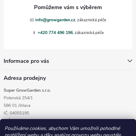
a
t
📧
info@growgarden.cz
í
📱
+420 774 496 196
Informace pro vás
Adresa prodejny
Super GrowGarden s.r.o.
Polenská 254/1
586 01 Jihlava
IČ: 04055195
DIČ: CZ04055195
Používáme cookies, abychom Vám umožnili pohodlné
prohlížení webu a díky analýze provozu webu neustále