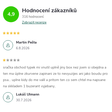
Hodnocení zákazníků
4,9
316 hodnocení
Zobrazit recenze
Martin Pešta
6.8.2026
sračka obchod typek mi vnutil uplně jiny box nez jsem si obejdna a
ten ma úplne zkurvene zapinani ze to nevyuzijes ani jako boudu pro
psa... uplne kidy do me valil a pritom ten co sem chtel ma napsane
na skkladem 1 buzerant vyjebany..
Lukáš Ulmann
30.7.2026