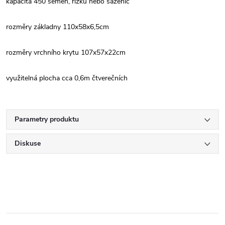
kapacita 450 semen, řízků nebo sazenic
rozměry základny 110x58x6,5cm
rozměry vrchního krytu 107x57x22cm
využitelná plocha cca 0,6m čtverečních
Parametry produktu
Diskuse