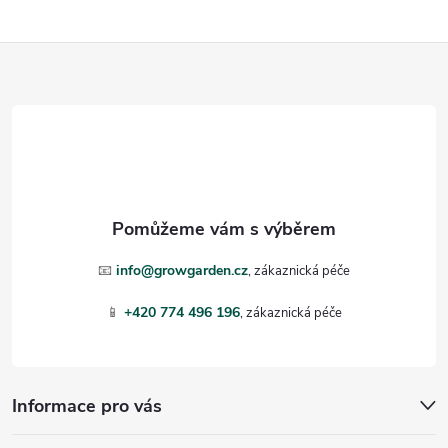
Z
á
p
a
t
📧
info@growgarden.cz
í
📱
+420 774 496 196
Informace pro vás