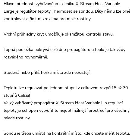
Hlavní předností vyhřívaného skleníku X-Stream Heat Variable
Large je regulátor teploty Thermoset se sondou. Díky němu lze plně
kontrolovat a řídit mikroklima pro malé rostliny.
Vrchní průhledný kryt umožňuje okamžitou kontrolu stavu.
Topná podložka pokrývá celé dno propagátoru a teplo je tak vždy
rozváděno rovnoměrně.
Studená nebo příliš horká místa zde neexistují.
Teplotu lze regulovat po jednom stupni v celkovém rozpětí 5 až 30
stupňů Celsia!
Velký vyhřívaný propagátor X-Stream Heat Variable L s regulací
teploty je schopen vytvořit to nejoptimálnější prostředí pro všechny
mladé rostliny.
Sondu je třeba umístit na konkrétní místo, kde chcete měřit teplotu.