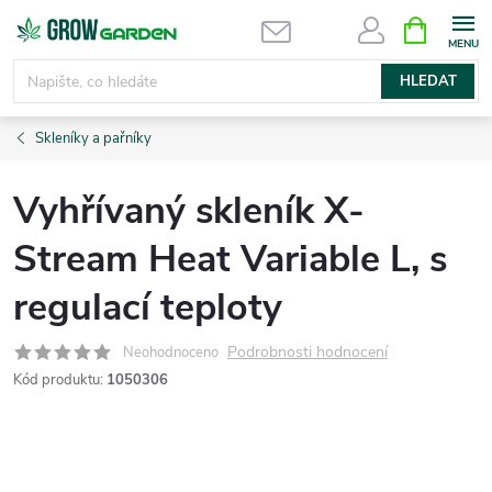
Přejít
NÁKUPNÍ
KOŠÍK
na
obsah
HLEDAT
Skleníky a pařníky
Vyhřívaný skleník X-
Stream Heat Variable L, s
regulací teploty
Podrobnosti hodnocení
Neohodnoceno
Kód produktu:
1050306