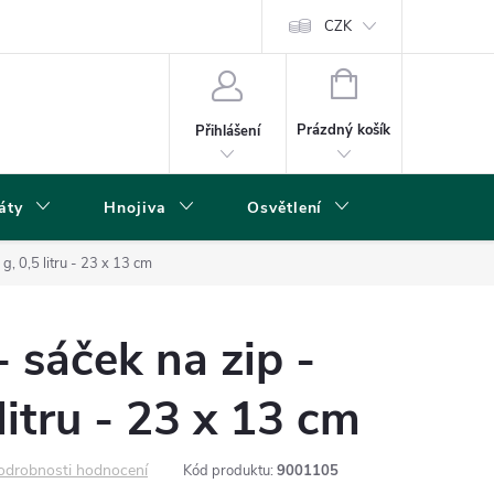
s
CZK
NÁKUPNÍ
KOŠÍK
Prázdný košík
Přihlášení
áty
Hnojiva
Osvětlení
Grow Boxy 
g, 0,5 litru - 23 x 13 cm
 sáček na zip -
litru - 23 x 13 cm
odrobnosti hodnocení
Kód produktu:
9001105