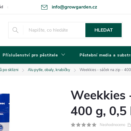
info@growgarden.cz
ád
Odstoupení od smlouvy
Zásady ochrany osobních údajů a cookie
HLEDAT
Příslušenství pro pěstitele
Pěstební media a substr
ů po sklizni
Alu pytle, obaly, krabičky
Weekkies - sáček na zip - 400 
Weekkies -
400 g, 0,5 
P
Neohodnoceno