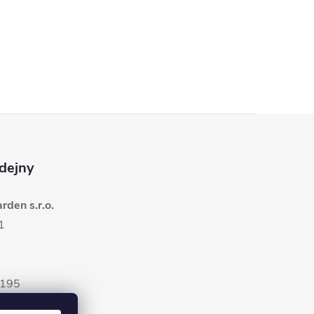
dejny
den s.r.o.
1
5195