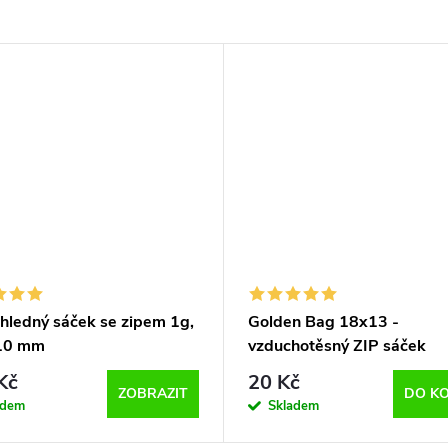
hledný sáček se zipem 1g,
Golden Bag 18x13 -
10 mm
vzduchotěsný ZIP sáček
Kč
20 Kč
ZOBRAZIT
DO KO
adem
Skladem