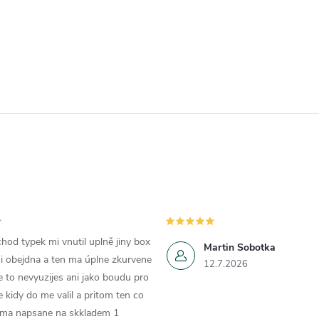
hod typek mi vnutil uplně jiny box
Martin Sobotka
i obejdna a ten ma úplne zkurvene
12.7.2026
e to nevyuzijes ani jako boudu pro
e kidy do me valil a pritom ten co
 ma napsane na skkladem 1