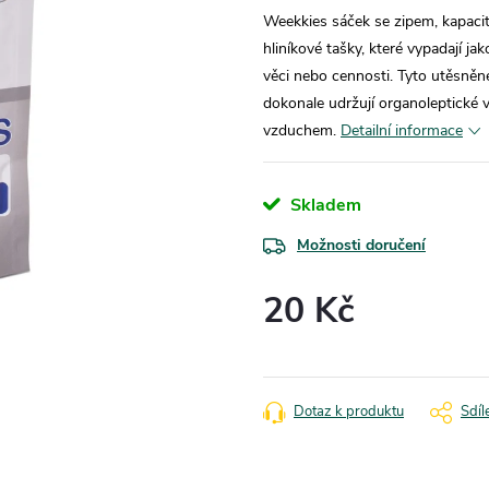
Weekkies sáček se zipem, kapacita
hliníkové tašky, které vypadají ja
věci nebo cennosti. Tyto utěsněné
dokonale udržují organoleptické v
vzduchem.
Detailní informace
Skladem
Možnosti doručení
20 Kč
Měrná
cena:
Dotaz k produktu
Sdíl