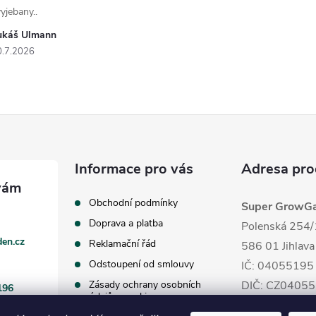
yjebany..
ukáš Ulmann
0.7.2026
Informace pro vás
Adresa pro
Obchodní podmínky
Super GrowGar
Doprava a platba
Polenská 254/
en.cz
Reklamační řád
586 01 Jihlava
Odstoupení od smlouvy
IČ: 04055195
Zásady ochrany osobních
DIČ: CZ0405
196
údajů a cookies