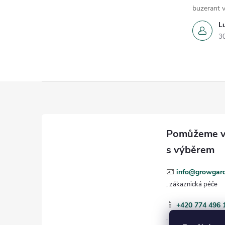
buzerant v
L
3
Z
á
p
a
📧
info@growgard
t
📱
+420 774 496 
í