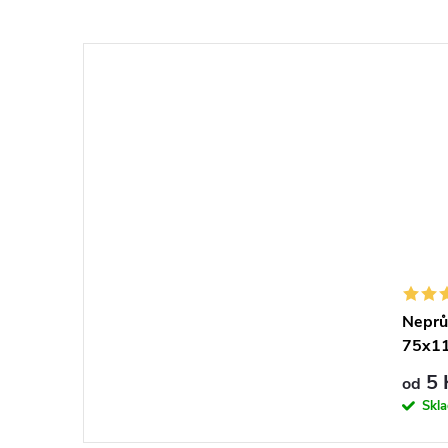
Neprů
75x1
5 
od
Skl