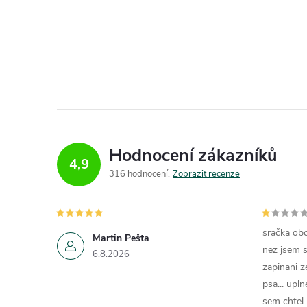
Hodnocení zákazníků
4,9
316 hodnocení
Zobrazit recenze
sračka obc
Martin Pešta
nez jsem s
6.8.2026
zapinani z
psa... upln
sem chtel