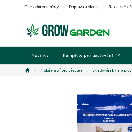
Přejít
Obchodní podmínky
Doprava a platba
Reklamační ř
na
obsah
Novinky
Komplety pro pěstování
Příslušenství pro pěstitele
Skladování bylin a plod
Domů