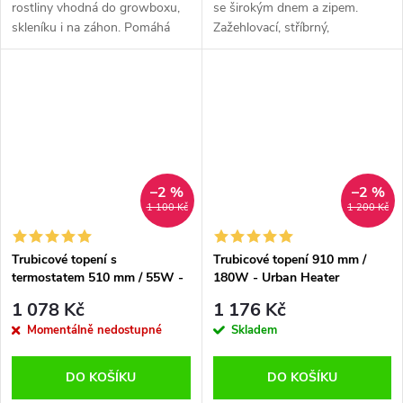
rostliny vhodná do growboxu,
se širokým dnem a zipem.
skleníku i na záhon. Pomáhá
Zažehlovací, stříbrný,
fixovat větve, rozložit váhu
opakovaně použitelný. Perfektní
květů a plodů, usnadňuje
pro kávu, bylinky nebo sypané
tvarování rostlin a je ideální i
čaje.
pro...
–2 %
–2 %
1 100 Kč
1 200 Kč
Trubicové topení s
Trubicové topení 910 mm /
termostatem 510 mm / 55W -
180W - Urban Heater
Urban Heater
1 078 Kč
1 176 Kč
Momentálně nedostupné
Skladem
DO KOŠÍKU
DO KOŠÍKU