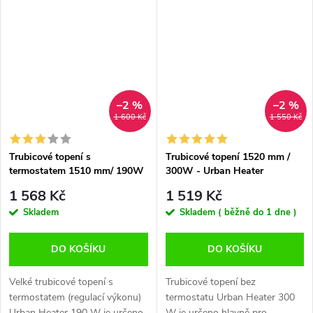
opakované použití. Ideální na
cirkulaci vzduchu Jeho robustní
bylinky, potraviny, kávu nebo
a pevný klips umožňuje
koření....
ventilátor...
–2 %
–2 %
1 600 Kč
1 550 Kč
Trubicové topení s
Trubicové topení 1520 mm /
termostatem 1510 mm/ 190W
300W - Urban Heater
- Urban Heater
1 568 Kč
1 519 Kč
Skladem
Skladem ( běžně do 1 dne )
DO KOŠÍKU
DO KOŠÍKU
Velké trubicové topení s
Trubicové topení bez
termostatem (regulací výkonu)
termostatu Urban Heater 300
Urban Heater 190 W je určeno
W je určeno hlavně pro