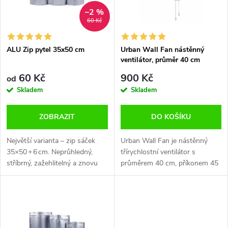
n
i
–2 %
60 Kč
í
s
p
ALU Zip pytel 35x50 cm
Urban Wall Fan nástěnný
ventilátor, průměr 40 cm
p
r
60 Kč
900 Kč
od
r
Skladem
Skladem
o
o
ZOBRAZIT
DO KOŠÍKU
d
d
Největší varianta – zip sáček
Urban Wall Fan je nástěnný
u
35×50 + 6 cm. Neprůhledný,
třírychlostní ventilátor s
stříbrný, zažehlitelný a znovu
průměrem 40 cm, příkonem 45
u
uzavíratelný. Pro maximální
W a napájecím kabelem o délce
k
objem surovin.
180 cm. Praktická volba pro
k
rovnoměrnou cirkulaci vzduchu
t
v...
t