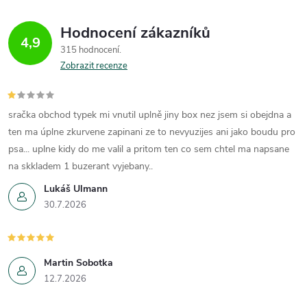
c
o
í
v
Hodnocení zákazníků
4,9
á
p
315 hodnocení
n
Zobrazit recenze
r
í
v
sračka obchod typek mi vnutil uplně jiny box nez jsem si obejdna a
k
ten ma úplne zkurvene zapinani ze to nevyuzijes ani jako boudu pro
psa... uplne kidy do me valil a pritom ten co sem chtel ma napsane
y
na skkladem 1 buzerant vyjebany..
v
Lukáš Ulmann
30.7.2026
ý
p
Martin Sobotka
i
12.7.2026
s