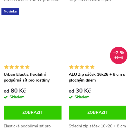
hlavně pro pěstitele a chovatele
pěstitele a chovatele menších
Novinka
menších živočichů. Vyhřívání je
živočichů. Vyhřívání je vhodné
vhodné pro použití ve...
pro pěstování v sklenících,
growboxech i...
–2 %
30 Kč
Urban Elastic flexibilní
ALU Zip sáček 16x26 + 8 cm s
podpůrná síť pro rostliny
plochým dnem
80 Kč
30 Kč
od
od
Skladem
Skladem
ZOBRAZIT
ZOBRAZIT
Elastická podpůrná síť pro
Střední zip sáček 16×26 + 8 cm