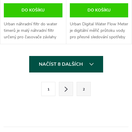
DO KOŠÍKU
DO KOŠÍKU
Urban náhradní filtr do water
Urban Digital Water Flow Meter
timerů je malý náhradní filtr
je digitální měřič průtoku vody
určený pro časovače závlahy
pro přesné sledování spotřeby
značky URBAN. Pomáhá
při zavlažování. Zobrazuje
zachytávat drobné nečistoty ve
aktuální průtok, spotřebu vody
vodě a chránit časovač
při posledním použití,...
O
zavlažování...
NAČÍST 8 DALŠÍCH
v
l
S
1
2
t
á
r
d
á
a
n
k