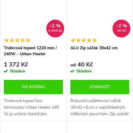
–2 %
–2 %
1 400 Kč
40 Kč
Trubicové topení 1220 mm /
ALU Zip sáček 30x42 cm
240W - Urban Heater
1 372 Kč
40 Kč
od
Skladem
Skladem
DO KOŠÍKU
ZOBRAZIT
Trubicové topení bez
Robustní zažehlovací sáček
termostatu Urban Heater 240
30×42 + 6 cm s neprůhledným
W je určeno hlavně pro
stříbrným povrchem. Zip uzávěr
pěstitele a chovatele menších
+ možnost zatavení. Ideální pro
živočichů. Vyhřívání je vhodné
větší množství surovin.