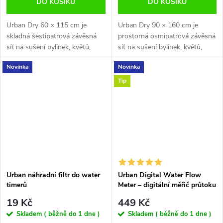
DO KOŠÍKU
DO KOŠÍKU
Urban Dry 60 × 115 cm je
Urban Dry 90 × 160 cm je
skladná šestipatrová závěsná
prostorná osmipatrová závěsná
síť na sušení bylinek, květů,
síť na sušení bylinek, květů,
ovoce, hub a dalších
ovoce, hub a dalších
Novinka
Novinka
rostlinných materiálů. Každé
rostlinných materiálů. Každé
patro má vlastní zip, který
patro má vlastní zip, který
Tip
chrání obsah...
chrání obsah...
Urban náhradní filtr do water
Urban Digital Water Flow
timerů
Meter – digitální měřič průtoku
vody
19 Kč
449 Kč
Skladem ( běžně do 1 dne )
Skladem ( běžně do 1 dne )