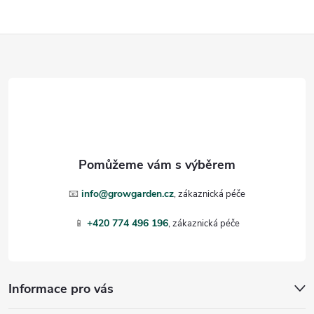
u
Z
á
p
a
t
📧
info@growgarden.cz
í
📱
+420 774 496 196
Informace pro vás