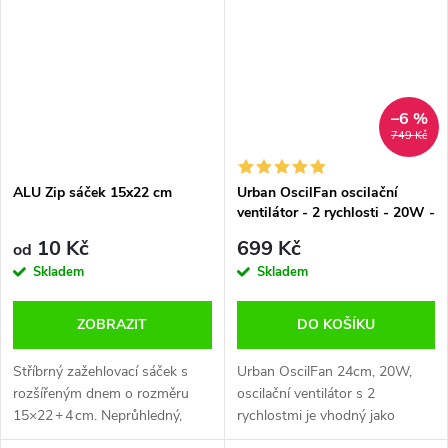
pro pěstování v sklenících,
growboxech i...
–6 %
749 Kč
ALU Zip sáček 15x22 cm
Urban OscilFan oscilační
ventilátor - 2 rychlosti - 20W -
Ø 24cm
10 Kč
699 Kč
od
Skladem
Skladem
ZOBRAZIT
DO KOŠÍKU
Stříbrný zažehlovací sáček s
Urban OscilFan 24cm, 20W,
rozšířeným dnem o rozměru
oscilační ventilátor s 2
15×22 + 4 cm. Neprůhledný,
rychlostmi je vhodný jako
vodotěsný a se zipem pro
doplnění systému pro lepší