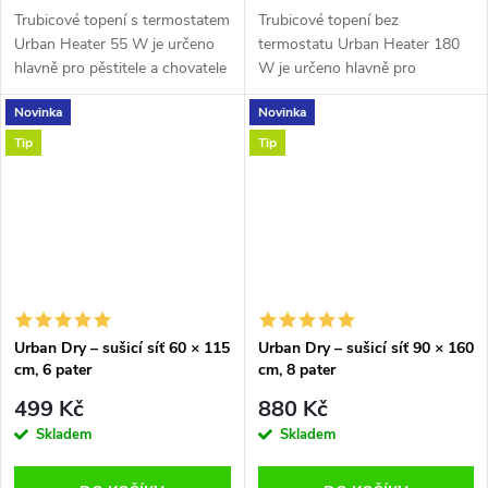
Trubicové topení s termostatem
Trubicové topení bez
Urban Heater 55 W je určeno
termostatu Urban Heater 180
hlavně pro pěstitele a chovatele
W je určeno hlavně pro
menších živočichů. Vyhřívání je
pěstitele a chovatele menších
Novinka
Novinka
vhodné pro pěstování v
živočichů. Vyhřívání je vhodné
sklenících, growboxech i...
pro pěstování v sklenících,
Tip
Tip
growboxech i...
Urban Dry – sušicí síť 60 × 115
Urban Dry – sušicí síť 90 × 160
cm, 6 pater
cm, 8 pater
499 Kč
880 Kč
Skladem
Skladem