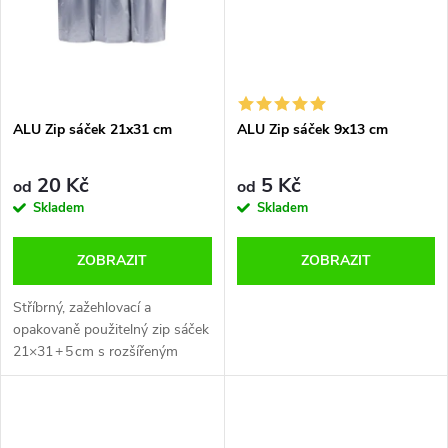
ů
ů
ALU Zip sáček 21x31 cm
ALU Zip sáček 9x13 cm
20 Kč
5 Kč
od
od
Skladem
Skladem
ZOBRAZIT
ZOBRAZIT
Stříbrný, zažehlovací a
opakovaně použitelný zip sáček
21×31 + 5 cm s rozšířeným
dnem. Neprůhledný, vodotěsný,
ideální pro skladování většího
množství bylinek nebo potravin.