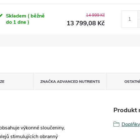
Skladem ( běžně
14 999 Kč
do 1 dne )
13 799,08 Kč
ZE
ZNAČKA
ADVANCED NUTRIENTS
OSTATN
Produkt n
Doplňky
obsahuje výkonné sloučeniny,
olejů stimulujících obranný