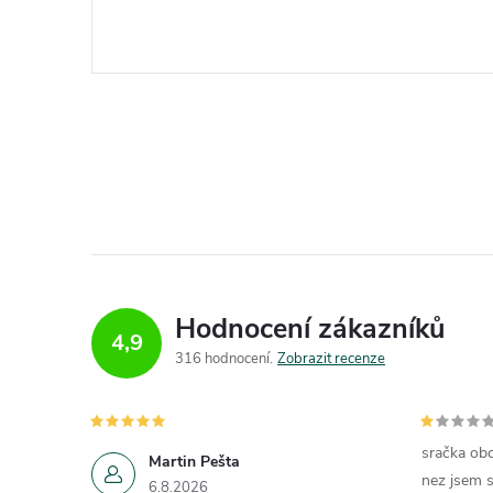
Hodnocení zákazníků
4,9
316 hodnocení
Zobrazit recenze
sračka obc
Martin Pešta
nez jsem s
6.8.2026