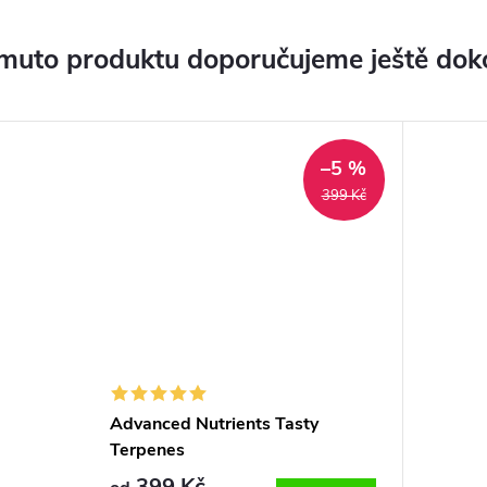
muto produktu doporučujeme ještě dok
–5 %
399 Kč
Advanced Nutrients Tasty
Terpenes
399 Kč