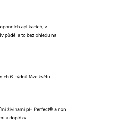
oponních aplikacích, v
iv půdě, a to bez ohledu na
ních 6. týdnů fáze květu.
ními živinami pH Perfect® a non
mi a doplňky.