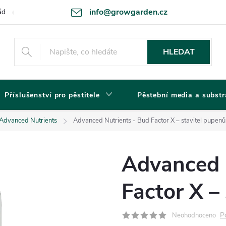
info@growgarden.cz
ád
Odstoupení od smlouvy
Zásady ochrany osobních údajů a cookie
HLEDAT
Příslušenství pro pěstitele
Pěstební media a substr
 Advanced Nutrients
Advanced Nutrients - Bud Factor X – stavitel pupenů
Advanced 
Factor X –
P
Neohodnoceno