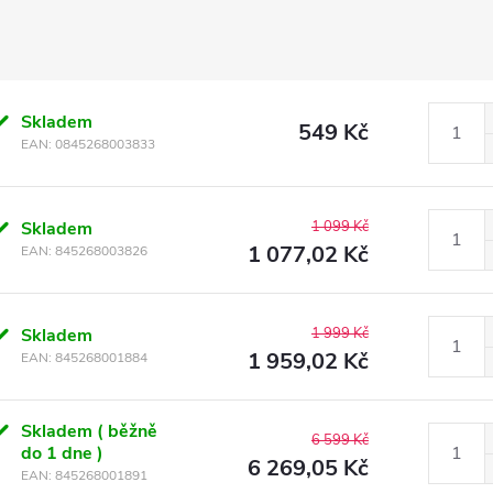
Skladem
549 Kč
EAN:
0845268003833
Skladem
1 099 Kč
1 077,02 Kč
EAN:
845268003826
Skladem
1 999 Kč
1 959,02 Kč
EAN:
845268001884
Skladem ( běžně
6 599 Kč
do 1 dne )
6 269,05 Kč
EAN:
845268001891