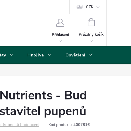
s
CZK
NÁKUPNÍ
KOŠÍK
Prázdný košík
Přihlášení
áty
Hnojiva
Osvětlení
Grow Boxy 
Nutrients - Bud
 stavitel pupenů
odrobnosti hodnocení
Kód produktu:
4007816