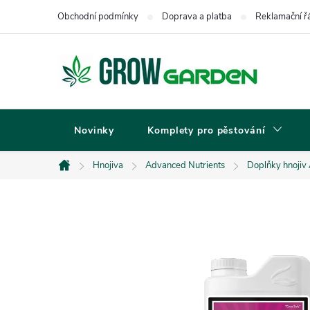
Přejít
Obchodní podmínky
Doprava a platba
Reklamační ř
na
obsah
Novinky
Komplety pro pěstování
Hnojiva
Advanced Nutrients
Doplňky hnojiv
Domů