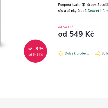
Podpora kvalitnější úrody. Speciá
sílu a účinky úrodě.
Detailní info
od 549 Kč
od
549 Kč
Měrná
cena:
až –8 %
Dotaz k produktu
Sdíl
od 549 Kč