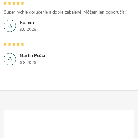
Super rýchle doručenie a dobre zabalené. Môžem len odporučiť :)
Roman
9.8.2026
Martin Pešta
6.8.2026
Z
á
p