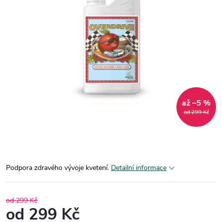
až –5 %
od 299 Kč
Podpora zdravého vývoje kvetení.
Detailní informace
od 299 Kč
od
299 Kč