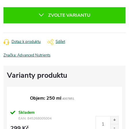
Měrná
cena:
ZVOLTE VARIANTU
Dotaz k produktu
Sdílet
Značka:
Advanced Nutrients
Objem: 250 ml
4007851
Skladem
EAN:
845268005004
299 Kč