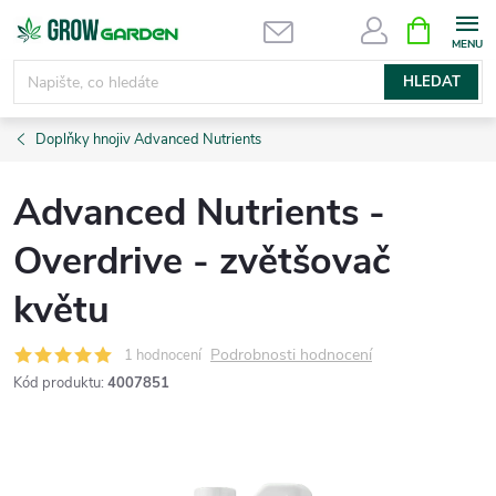
Přejít
NÁKUPNÍ
KOŠÍK
na
obsah
HLEDAT
Doplňky hnojiv Advanced Nutrients
Advanced Nutrients -
Overdrive - zvětšovač
květu
Podrobnosti hodnocení
1 hodnocení
Kód produktu:
4007851