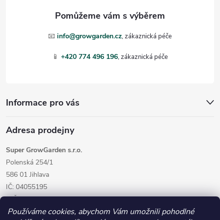
a
t
📧
info@growgarden.cz
í
📱
+420 774 496 196
Informace pro vás
Adresa prodejny
Super GrowGarden s.r.o.
Polenská 254/1
586 01 Jihlava
IČ: 04055195
DIČ: CZ04055195
Používáme cookies, abychom Vám umožnili pohodlné