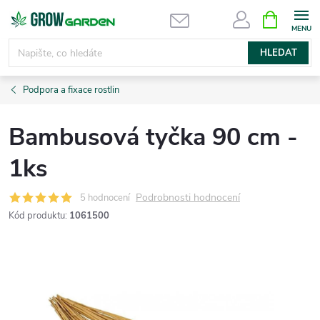
Přejít
NÁKUPNÍ
KOŠÍK
na
obsah
HLEDAT
Podpora a fixace rostlin
Bambusová tyčka 90 cm -
1ks
Podrobnosti hodnocení
5 hodnocení
Kód produktu:
1061500