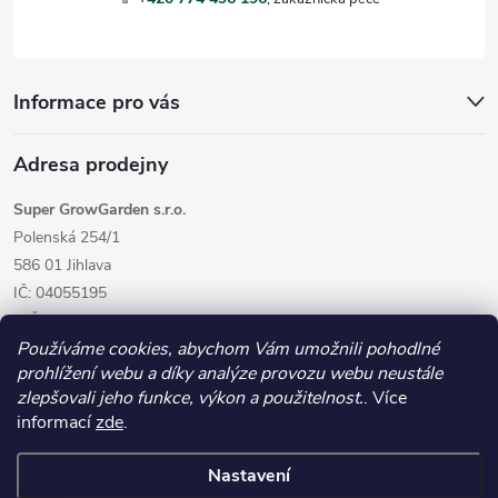
í
Informace pro vás
Adresa prodejny
Super GrowGarden s.r.o.
Polenská 254/1
586 01 Jihlava
IČ: 04055195
DIČ: CZ04055195
Používáme cookies, abychom Vám umožnili pohodlné
prohlížení webu a díky analýze provozu webu neustále
zlepšovali jeho funkce, výkon a použitelnost.
. Více
informací
zde
.
Nastavení