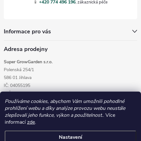
í
📱
+420 774 496 196
Informace pro vás
Adresa prodejny
Super GrowGarden s.r.o.
Polenská 254/1
586 01 Jihlava
IČ: 04055195
DIČ: CZ04055195
Používáme cookies, abychom Vám umožnili pohodlné
prohlížení webu a díky analýze provozu webu neustále
zlepšovali jeho funkce, výkon a použitelnost.
. Více
informací
zde
.
Nastavení