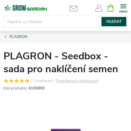
Přejít
NÁKUPNÍ
KOŠÍK
na
obsah
HLEDAT
PLAGRON
PLAGRON - Seedbox -
sada pro naklíčení semen
Podrobnosti hodnocení
1 hodnocení
Kód produktu:
4105800