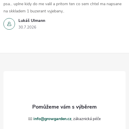
psa... uplne kidy do me valil a pritom ten co sem chtel ma napsane
na skkladem 1 buzerant vyjebany..
Lukáš Ulmann
30.7.2026
Z
á
p
a
t
📧
info@growgarden.cz