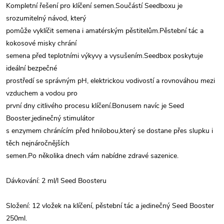
Kompletní řešení pro klíčení semen.Součástí Seedboxu je
srozumitelný návod, který
pomůže vyklíčit semena i amatérským pěstitelům.Pěstební tác a
kokosové misky chrání
semena před teplotními výkyvy a vysušením.Seedbox poskytuje
ideální bezpečné
prostředí se správným pH, elektrickou vodivostí a rovnováhou mezi
vzduchem a vodou pro
první dny citlivého procesu klíčení.Bonusem navíc je Seed
Booster,jedinečný stimulátor
s enzymem chránícím před hnilobou,který se dostane přes slupku i
těch nejnáročnějších
semen.Po několika dnech vám nabídne zdravé sazenice.
Dávkování: 2 ml/l Seed Boosteru
Složení: 12 vložek na klíčení, pěstební tác a jedinečný Seed Booster
250ml.