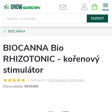
Přejít
NÁKUPNÍ
KOŠÍK
na
obsah
HLEDAT
BIOCANNA
BIOCANNA Bio
RHIZOTONIC - kořenový
stimulátor
Podrobnosti hodnocení
1 hodnocení
Kód produktu:
4035400