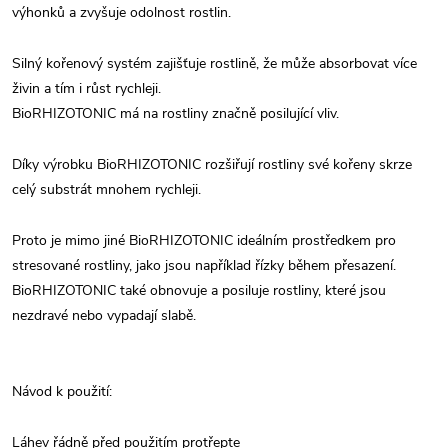
výhonků a zvyšuje odolnost rostlin.
Silný kořenový systém zajišťuje rostlině, že může absorbovat více
živin a tím i růst rychleji.
BioRHIZOTONIC má na rostliny značně posilující vliv.
Díky výrobku BioRHIZOTONIC rozšiřují rostliny své kořeny skrze
celý substrát mnohem rychleji.
Proto je mimo jiné BioRHIZOTONIC ideálním prostředkem pro
stresované rostliny, jako jsou například řízky během přesazení.
BioRHIZOTONIC také obnovuje a posiluje rostliny, které jsou
nezdravé nebo vypadají slabě.
Návod k použití:
Láhev řádně před použitím protřepte