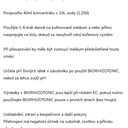
Rozpusťte 40ml koncentrátu v 10L vody (1:250)
Použijte 1-6 krát denně na kultivované médium a nebo přímo
nasprejujte na listy, dokud se nevytvoří silný kořenový systém
Při přesazování by mělo být rostoucí médium předošetřené touto
směsí
Určete pH živných látek v zásobníku po použití BIORHIZOTONIC,
neboť se lehce zvýší pH
Výsledky s BIORHIZOTONIC jsou lepší při nízkém EC, pokud nutno,
používejte BIORHIZOTONIC pouze v prvních dnech (bez hnojiv)
Uskladnění, zdraví a bezpečnost a další pokyny
Přehnojení má negativní účinek na substrát, rostlinu a přírodu