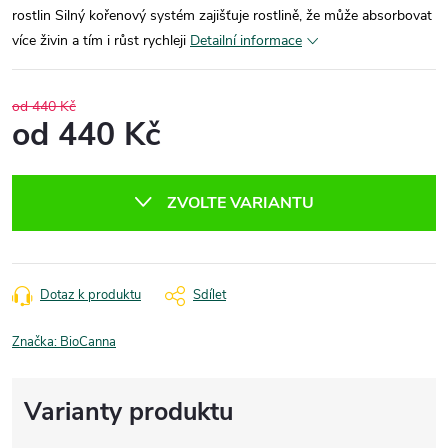
rostlin Silný kořenový systém zajišťuje rostlině, že může absorbovat
více živin a tím i růst rychleji
Detailní informace
od 440 Kč
od
440 Kč
Měrná
cena:
ZVOLTE VARIANTU
Dotaz k produktu
Sdílet
Značka:
BioCanna