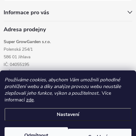
Informace pro vás
Adresa prodejny
Super GrowGarden s.r.o.
Polenská 254/1
586 01 Jihlava
IČ: 04055195
DIČ: CZ04055195
Používáme cookies, abychom Vám umožnili pohodlné
prohlížení webu a díky analýze provozu webu neustále
zlepšovali jeho funkce, výkon a použitelnost.
. Více
informací
zde
.
Nastavení
Copyright 2026
GrowGarden.cz
. Všechna práva vyhrazena.
Odmítnout