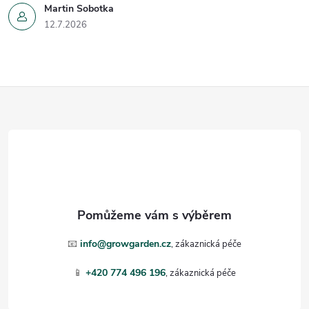
Martin Sobotka
12.7.2026
Z
á
p
a
t
📧
info@growgarden.cz
í
📱
+420 774 496 196