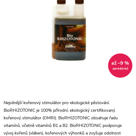
až –9 %
od 440 Kč
Nejsilnější kořenový stimulátor pro ekologické pěstování.
BioRHIZOTONIC je 100% přírodní, ekologický certifikovaný
kořenový stimulátor (OMRI). BioRHIZOTONIC obsahuje řadu
vitamínů, včetně vitamínů B1 a B2. BioRHIZOTONIC podporuje
vývoj kořenů (vláken), kořenových výhonků a zvyšuje odolnost