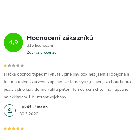
Hodnocení zákazníků
4,9
315 hodnocení
Zobrazit recenze
sračka obchod typek mi vnutil uplně jiny box nez jsem si obejdna a
ten ma úplne zkurvene zapinani ze to nevyuzijes ani jako boudu pro
psa... uplne kidy do me valil a pritom ten co sem chtel ma napsane
na skkladem 1 buzerant vyjebany..
Lukáš Ulmann
30.7.2026