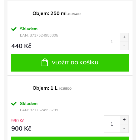
Objem: 250 ml
4035400
Skladem
EAN:
8717524953805
440 Kč
VLOŽIT DO KOŠÍKU
Objem: 1 L
4035500
Skladem
EAN:
8717524953799
990 Kč
900 Kč