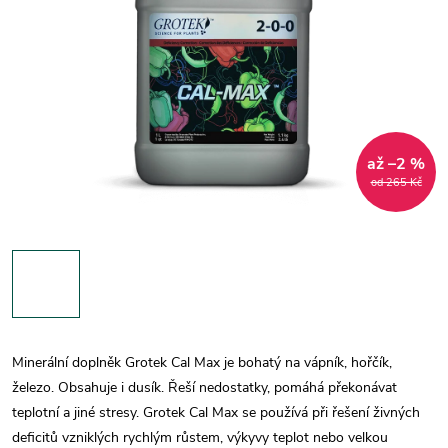
až –2 %
od 265 Kč
Minerální doplněk Grotek Cal Max je bohatý na vápník, hořčík,
železo. Obsahuje i dusík. Řeší nedostatky, pomáhá překonávat
teplotní a jiné stresy. Grotek Cal Max se používá při řešení živných
deficitů vzniklých rychlým růstem, výkyvy teplot nebo velkou