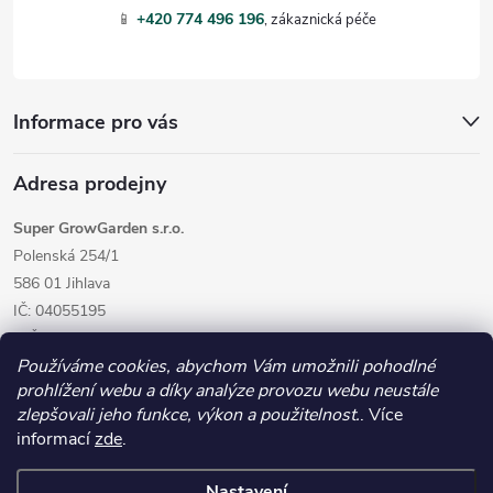
í
📱
+420 774 496 196
Informace pro vás
Adresa prodejny
Super GrowGarden s.r.o.
Polenská 254/1
586 01 Jihlava
IČ: 04055195
DIČ: CZ04055195
Používáme cookies, abychom Vám umožnili pohodlné
prohlížení webu a díky analýze provozu webu neustále
zlepšovali jeho funkce, výkon a použitelnost.
. Více
informací
zde
.
Nastavení