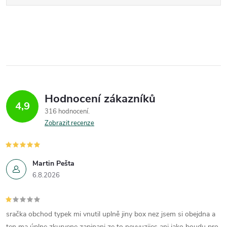
Hodnocení zákazníků
4,9
316 hodnocení
Zobrazit recenze
Martin Pešta
6.8.2026
sračka obchod typek mi vnutil uplně jiny box nez jsem si obejdna a
ten ma úplne zkurvene zapinani ze to nevyuzijes ani jako boudu pro