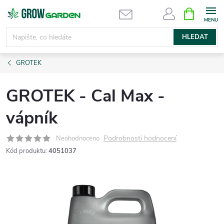
Přejít
NÁKUPNÍ
KOŠÍK
na
obsah
HLEDAT
GROTEK
GROTEK - Cal Max -
vápník
Podrobnosti hodnocení
Neohodnoceno
Kód produktu:
4051037