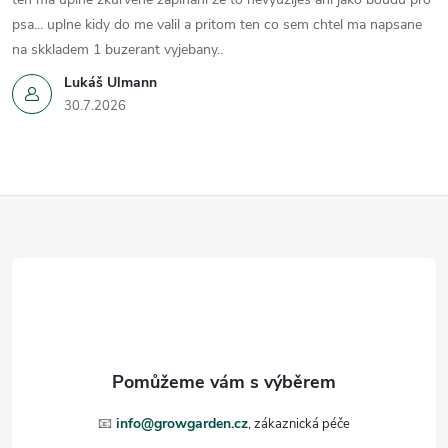
psa... uplne kidy do me valil a pritom ten co sem chtel ma napsane
na skkladem 1 buzerant vyjebany..
Lukáš Ulmann
30.7.2026
Z
á
p
a
t
📧
info@growgarden.cz