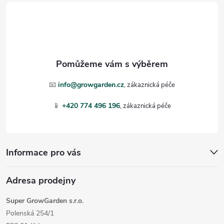
á
p
a
t
📧
info@growgarden.cz
í
📱
+420 774 496 196
Informace pro vás
Adresa prodejny
Super GrowGarden s.r.o.
Polenská 254/1