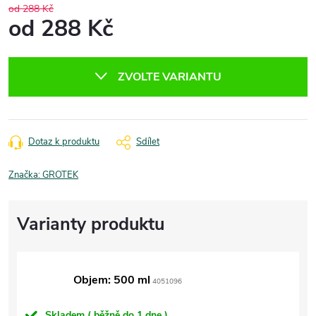
od 288 Kč
od
288 Kč
Měrná
cena:
ZVOLTE VARIANTU
Dotaz k produktu
Sdílet
Značka:
GROTEK
Objem: 500 ml
4051096
Skladem ( běžně do 1 dne )