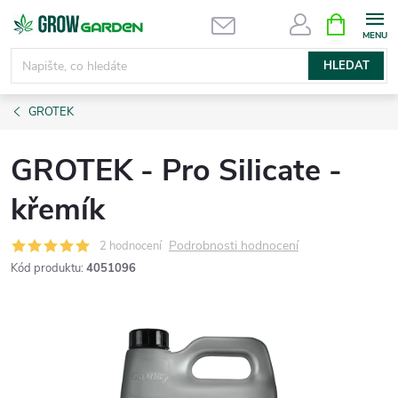
Přejít
NÁKUPNÍ
KOŠÍK
na
obsah
HLEDAT
GROTEK
GROTEK - Pro Silicate -
křemík
Podrobnosti hodnocení
2 hodnocení
Kód produktu:
4051096