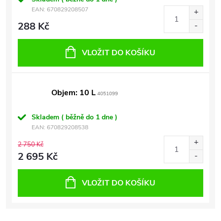
EAN:
670829208507
288 Kč
VLOŽIT DO KOŠÍKU
Objem: 10 L
4051099
Skladem ( běžně do 1 dne )
EAN:
670829208538
2 750 Kč
2 695 Kč
VLOŽIT DO KOŠÍKU