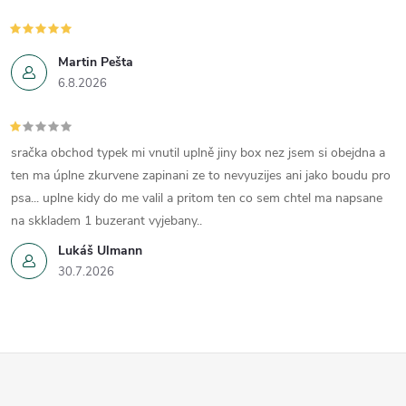
Martin Pešta
6.8.2026
sračka obchod typek mi vnutil uplně jiny box nez jsem si obejdna a
ten ma úplne zkurvene zapinani ze to nevyuzijes ani jako boudu pro
psa... uplne kidy do me valil a pritom ten co sem chtel ma napsane
na skkladem 1 buzerant vyjebany..
Lukáš Ulmann
30.7.2026
Z