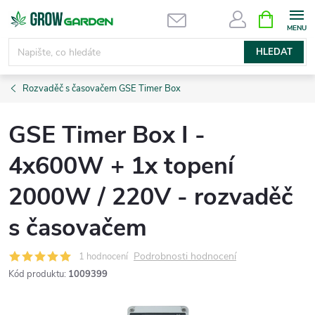
Přejít
NÁKUPNÍ
KOŠÍK
na
obsah
HLEDAT
Rozvaděč s časovačem GSE Timer Box
GSE Timer Box I -
4x600W + 1x topení
2000W / 220V - rozvaděč
s časovačem
Podrobnosti hodnocení
1 hodnocení
Kód produktu:
1009399