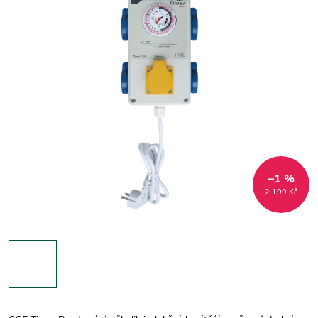
–1 %
2 199 Kč