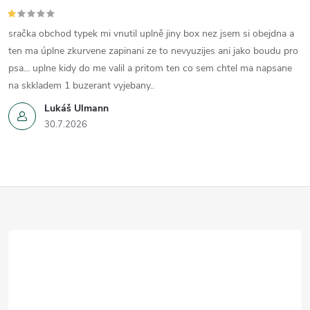
sračka obchod typek mi vnutil uplně jiny box nez jsem si obejdna a
ten ma úplne zkurvene zapinani ze to nevyuzijes ani jako boudu pro
psa... uplne kidy do me valil a pritom ten co sem chtel ma napsane
na skkladem 1 buzerant vyjebany..
Lukáš Ulmann
30.7.2026
Z
á
p
a