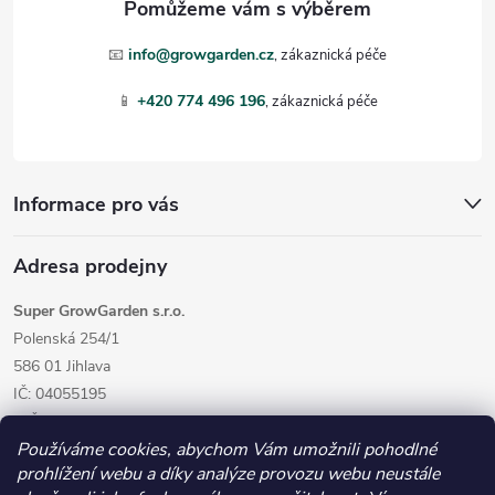
t
📧
info@growgarden.cz
í
📱
+420 774 496 196
Informace pro vás
Adresa prodejny
Super GrowGarden s.r.o.
Polenská 254/1
586 01 Jihlava
IČ: 04055195
DIČ: CZ04055195
Používáme cookies, abychom Vám umožnili pohodlné
prohlížení webu a díky analýze provozu webu neustále