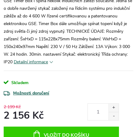
GSE Timer Box I spíná několik indukčních zátěží současně. Jedná se
o dobře navržený stykač založený na řídicím systému pro indukční
zátěže až do 4 600 W řízené certifikovanou a patentovanou
elektronikou GSE. Timer Box dále umožňuje spínat topení když je
zdroj světla či jiný zdroj vypnutý. TECHNICKÉ ÚDAJE: Rozměry
zařízení: ŠxHxD = 115x228x75mm Rozměry balení: WxHxD =
150x240x97mm Napětí: 230 V / 50 Hz Zátížení: 13A Výkon: 3 000
W. 24 hodin. 30min. nastavení Stykač: elektronický Třída ochrany:
IP20
Detailní informace
Skladem
Možnosti doručení
2 199 Kč
2 156 Kč
Měrná
cena:
VLOŽIT DO KOŠÍKU