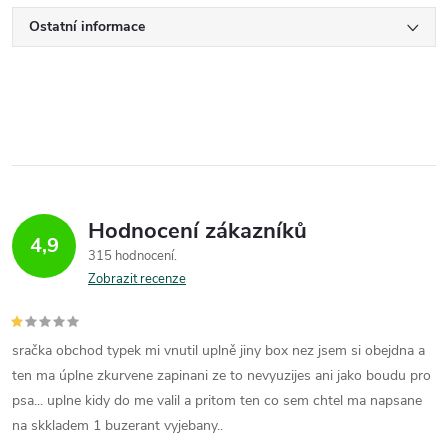
Ostatní informace
Hodnocení zákazníků
4,9
315 hodnocení
Zobrazit recenze
sračka obchod typek mi vnutil uplně jiny box nez jsem si obejdna a
ten ma úplne zkurvene zapinani ze to nevyuzijes ani jako boudu pro
psa... uplne kidy do me valil a pritom ten co sem chtel ma napsane
na skkladem 1 buzerant vyjebany..