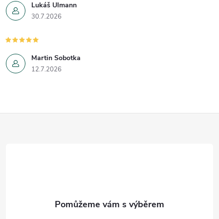
Lukáš Ulmann
30.7.2026
Martin Sobotka
12.7.2026
Z
á
p
a