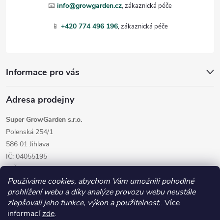
t
📧
info@growgarden.cz
í
📱
+420 774 496 196
Informace pro vás
Adresa prodejny
Super GrowGarden s.r.o.
Polenská 254/1
586 01 Jihlava
IČ: 04055195
DIČ: CZ04055195
Používáme cookies, abychom Vám umožnili pohodlné
prohlížení webu a díky analýze provozu webu neustále
zlepšovali jeho funkce, výkon a použitelnost.
. Více
informací
zde
.