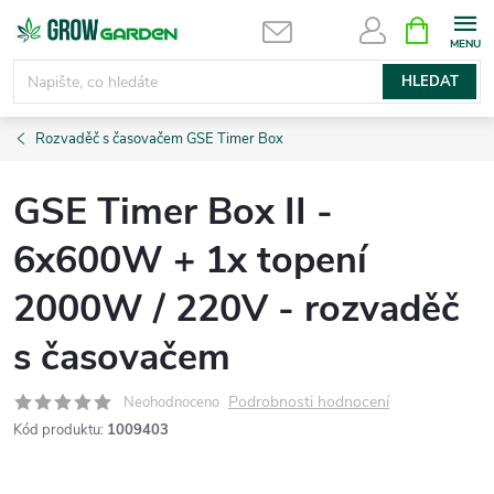
Přejít
NÁKUPNÍ
KOŠÍK
na
obsah
HLEDAT
Rozvaděč s časovačem GSE Timer Box
GSE Timer Box II -
6x600W + 1x topení
2000W / 220V - rozvaděč
s časovačem
Podrobnosti hodnocení
Neohodnoceno
Kód produktu:
1009403