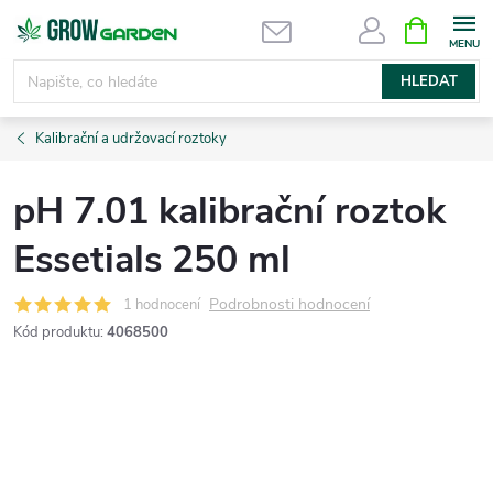
Přejít
NÁKUPNÍ
KOŠÍK
na
obsah
HLEDAT
Kalibrační a udržovací roztoky
pH 7.01 kalibrační roztok
Essetials 250 ml
Podrobnosti hodnocení
1 hodnocení
Kód produktu:
4068500