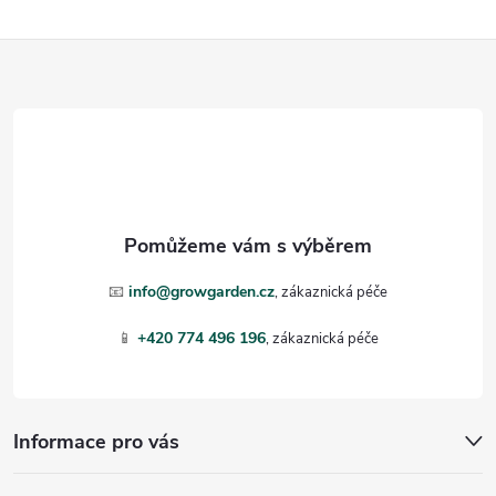
Z
á
p
a
t
📧
info@growgarden.cz
í
📱
+420 774 496 196
Informace pro vás