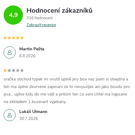
Hodnocení zákazníků
4,9
316 hodnocení
Zobrazit recenze
Martin Pešta
6.8.2026
sračka obchod typek mi vnutil uplně jiny box nez jsem si obejdna a
ten ma úplne zkurvene zapinani ze to nevyuzijes ani jako boudu pro
psa... uplne kidy do me valil a pritom ten co sem chtel ma napsane
na skkladem 1 buzerant vyjebany..
Lukáš Ulmann
30.7.2026