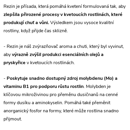
Rezin je přísada, která pomáhá kvetení formulovaná tak, aby
zlepšila přirozené procesy v kvetoucích rostlinách, které
produkují chuť a vůni.
Výsledkem jsou vysoce kvalitní
rostliny, když přijde čas sklizně.
- Rezin je náš zvýrazňovač aroma a chuti, který byl vyvinut,
aby
výrazně zvýšil produkci esenciálních olejů a
pryskyřice
v kvetoucích rostlinách.
-
Poskytuje snadno dostupný zdroj molybdenu (Mo) a
vitaminu B1 pro podporu růstu rostlin
. Molybden je
klíčovou mikroživinou pro přeměnu dusičnanů na cenné
formy dusíku a aminokyselin. Pomáhá také přeměnit
anorganický fosfor na formy, které může rostlina snadno
přijmout.