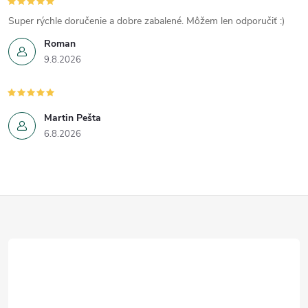
Super rýchle doručenie a dobre zabalené. Môžem len odporučiť :)
Roman
9.8.2026
Martin Pešta
6.8.2026
Z
á
p