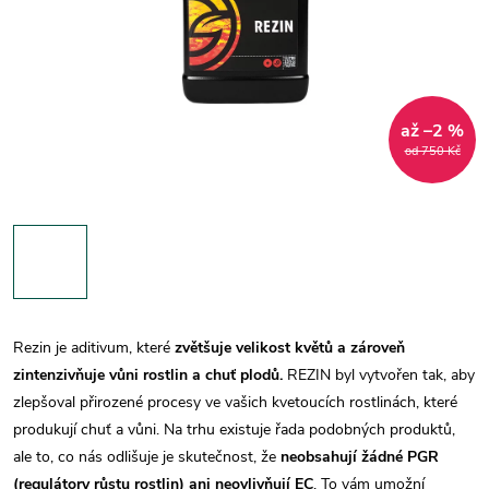
až –2 %
od 750 Kč
Rezin je aditivum, které
zvětšuje velikost květů a zároveň
zintenzivňuje vůni rostlin a chuť plodů.
REZIN byl vytvořen tak, aby
zlepšoval přirozené procesy ve vašich kvetoucích rostlinách, které
produkují chuť a vůni. Na trhu existuje řada podobných produktů,
ale to, co nás odlišuje je skutečnost, že
neobsahují žádné PGR
(regulátory růstu rostlin) ani neovlivňují EC
. To vám umožní