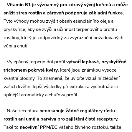
-
Vitamin B1 je významný pro zdravý vývoj kořenů a může
snížit stres rostlin a zároveň podporuje základní funkce
.
Tyto výhody mohou zvýšit obsah esenciálního oleje a
pryskyřice, aby se zvýšila účinnost terpenového profilu
rostliny, který je zodpovědný za zvýraznění požadovaných
vůní a chutí.
- Vylepšený terpenoidní profil
vytvoří lepkavé, pryskyřičné,
trichomem pokryté květy
, které jsou známkou vysoce
kvalitní plodiny. To znamená, že uvidíte vizuální zlepšení
vašich květin, lepší výsledky při extrakci a vychutnáte si
úplnější aromatický a chuťový profil.
- Naše receptura
neobsahuje žádné regulátory růstu
rostlin ani umělá barviva pro zajištění čisté receptury.
Také to
neovlivní PPM/EC
vašeho živného roztoku, takže