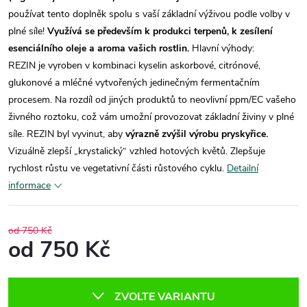
používat tento doplněk spolu s vaší základní výživou podle volby v
plné síle!
Využívá se především k produkci terpenů, k zesílení
esenciálního oleje a aroma vašich rostlin.
Hlavní výhody:
REZIN je vyroben v kombinaci kyselin askorbové, citrónové,
glukonové a mléčné vytvořených jedinečným fermentačním
procesem. Na rozdíl od jiných produktů to neovlivní ppm/EC vašeho
živného roztoku, což vám umožní provozovat základní živiny v plné
síle. REZIN byl vyvinut, aby
výrazně zvýšil výrobu pryskyřice.
Vizuálně zlepší „krystalický“ vzhled hotových květů. Zlepšuje
rychlost růstu ve vegetativní části růstového cyklu.
Detailní
informace
od 750 Kč
od
750 Kč
Měrná
cena:
ZVOLTE VARIANTU