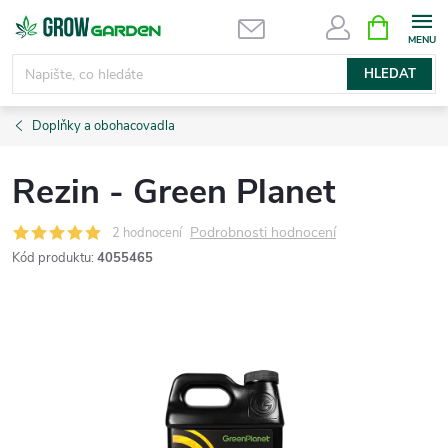
Přejít
NÁKUPNÍ
KOŠÍK
na
obsah
HLEDAT
Doplňky a obohacovadla
Rezin - Green Planet
Podrobnosti hodnocení
2 hodnocení
Kód produktu:
4055465