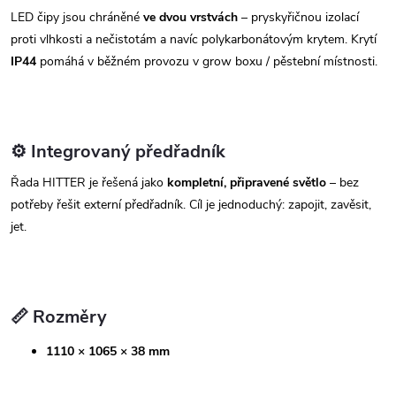
LED čipy jsou chráněné
ve dvou vrstvách
– pryskyřičnou izolací
proti vlhkosti a nečistotám a navíc polykarbonátovým krytem. Krytí
IP44
pomáhá v běžném provozu v grow boxu / pěstební místnosti.
⚙️ Integrovaný předřadník
Řada HITTER je řešená jako
kompletní, připravené světlo
– bez
potřeby řešit externí předřadník. Cíl je jednoduchý: zapojit, zavěsit,
jet.
📏 Rozměry
1110 × 1065 × 38 mm