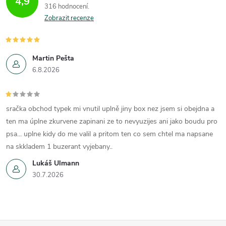
4,9
316 hodnocení
Zobrazit recenze
Martin Pešta
6.8.2026
sračka obchod typek mi vnutil uplně jiny box nez jsem si obejdna a
ten ma úplne zkurvene zapinani ze to nevyuzijes ani jako boudu pro
psa... uplne kidy do me valil a pritom ten co sem chtel ma napsane
na skkladem 1 buzerant vyjebany..
Lukáš Ulmann
30.7.2026