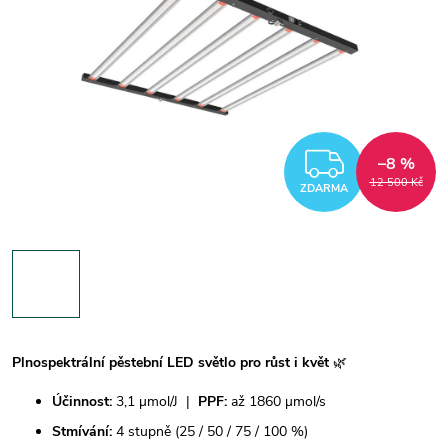
ZDARM
–8 %
12 500 Kč
ZDARMA
Plnospektrální pěstební LED světlo pro růst i květ
🌿
Účinnost:
3,1 µmol/J |
PPF:
až 1860 µmol/s
Stmívání:
4 stupně (25 / 50 / 75 / 100 %)