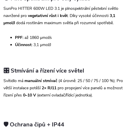
SunPro HITTER 600W LED 3.1 je plnospektrální pěstební světlo
navržené pro
vegetativní růst i květ
. Díky vysoké účinnosti
3,1
µmol/J
dodá rostlinám maximum světla při rozumné spotřebě.
PPF:
až 1860 µmol/s
Účinnost:
3,1 µmol/J
🎛️ Stmívání a řízení více světel
Svítidlo má
manuální stmívač
(4 úrovně: 25 / 50 / 75 / 100 %). Pro
větší instalace potěší
2× RJ11
pro propojení více panelů a možnost
řízení přes
0–10 V
(externí ovladač/řídicí jednotka).
🛡️ Ochrana čipů + IP44