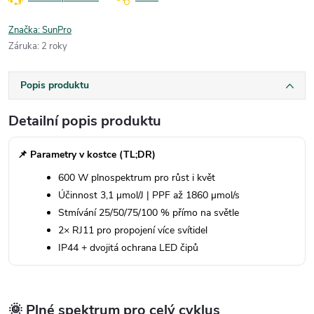
Značka:
SunPro
Záruka
:
2 roky
Popis produktu
Detailní popis produktu
📌 Parametry v kostce (TL;DR)
600 W plnospektrum pro růst i květ
Účinnost 3,1 µmol/J | PPF až 1860 µmol/s
Stmívání 25/50/75/100 % přímo na světle
2× RJ11 pro propojení více svítidel
IP44 + dvojitá ochrana LED čipů
🌞 Plné spektrum pro celý cyklus