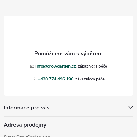
Z
á
p
a
t
📧
info@growgarden.cz
í
📱
+420 774 496 196
Informace pro vás
Adresa prodejny