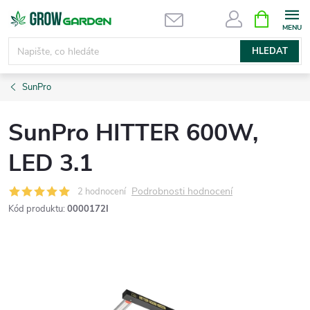
Přejít
NÁKUPNÍ
KOŠÍK
na
obsah
HLEDAT
SunPro
SunPro HITTER 600W,
LED 3.1
Podrobnosti hodnocení
2 hodnocení
Kód produktu:
0000172I