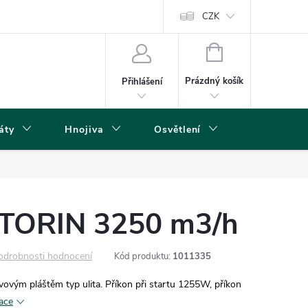
s
CZK
NÁKUPNÍ
KOŠÍK
Prázdný košík
Přihlášení
áty
Hnojiva
Osvětlení
Grow Boxy 
r TORIN 3250 m3/h
odrobnosti hodnocení
Kód produktu:
1011335
kovovým pláštěm typ ulita. Příkon při startu 1255W, příkon
mace