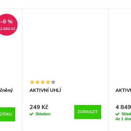
–8 %
2 990 Kč
učněný
AKTIVNÍ UHLÍ
AKTIV
249 Kč
4 849
ZOBRAZIT
Skladem
Skla
OŠÍKU
do 1 dne