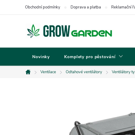
Přejít
Obchodní podmínky
Doprava a platba
Reklamační ř
na
obsah
Novinky
Komplety pro pěstování
Ventilace
Odtahové ventilátory
Ventilátory t
Domů