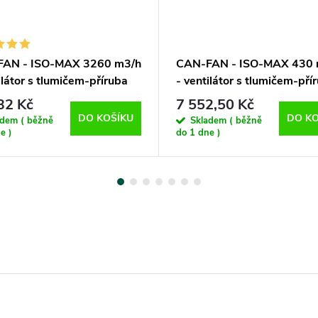
AN - ISO-MAX 3260 m3/h
CAN-FAN - ISO-MAX 430 
ilátor s tlumičem-příruba
- ventilátor s tlumičem-pří
mm
160 mm-3rychlostní
32 Kč
7 552,50 Kč
DO KOŠÍKU
DO KO
adem ( běžně
Skladem ( běžně
e )
do 1 dne )