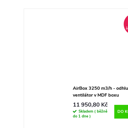
1
AirBox 3250 m3/h - odhl
ventilátor v MDF boxu
11 950,80 Kč
Skladem ( běžně
DO K
do 1 dne )