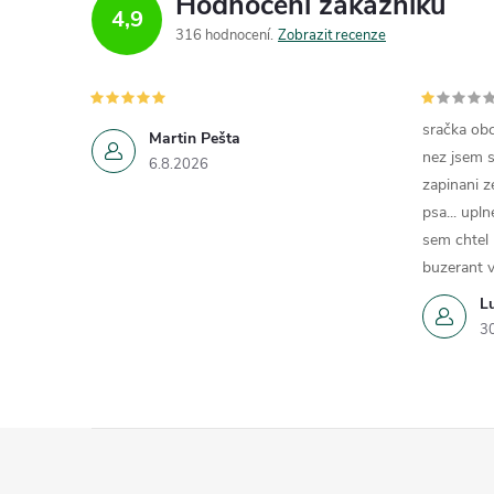
Hodnocení zákazníků
4,9
316 hodnocení
Zobrazit recenze
sračka obc
Martin Pešta
nez jsem s
6.8.2026
zapinani z
psa... upln
sem chtel
buzerant v
L
3
Z