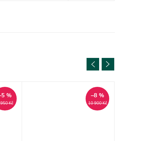
–5 %
–8 %
 950 Kč
10 900 Kč