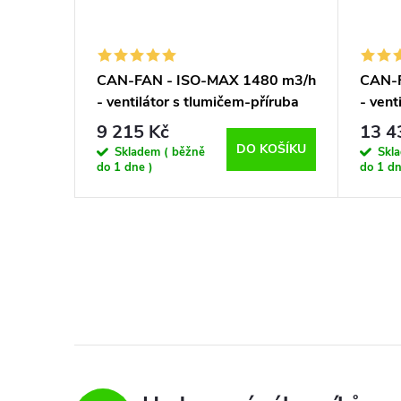
0 m3/h
CAN-FAN - ISO-MAX 1480 m3/h
CAN-F
říruba
- ventilátor s tlumičem-příruba
- vent
250 mm
315 
9 215 Kč
13 4
KOŠÍKU
DO KOŠÍKU
Skladem ( běžně
Skl
do 1 dne )
do 1 dn