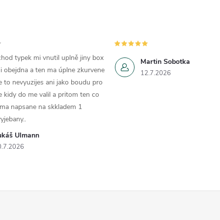
hod typek mi vnutil uplně jiny box
Martin Sobotka
i obejdna a ten ma úplne zkurvene
12.7.2026
e to nevyuzijes ani jako boudu pro
e kidy do me valil a pritom ten co
 ma napsane na skkladem 1
yjebany..
ukáš Ulmann
0.7.2026