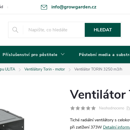
info@growgarden.cz
ád
Odstoupení od smlouvy
Zásady ochrany osobních údajů a cookie
HLEDAT
Příslušenství pro pěstitele
Pěstební media a substr
ypu ULITA
Ventilátory Torin - motor
Ventilátor TORIN 3250 m3/h
Ventiláto
P
Neohodnoceno
Tiché radiální ventilátory s celo
při zatížení 373W
Detailní infor