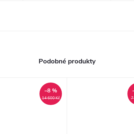
–8 %
14 600 Kč
7