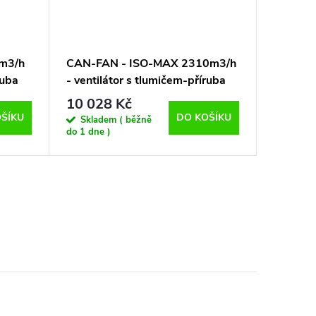
m3/h
CAN-FAN - ISO-MAX 2310m3/h
CAN-FA
ruba
- ventilátor s tlumičem-příruba
- ventil
250mm
200 mm 
10 028 Kč
8 265
ŠÍKU
DO KOŠÍKU
Skladem ( běžně
Sklad
do 1 dne )
do 1 dne 