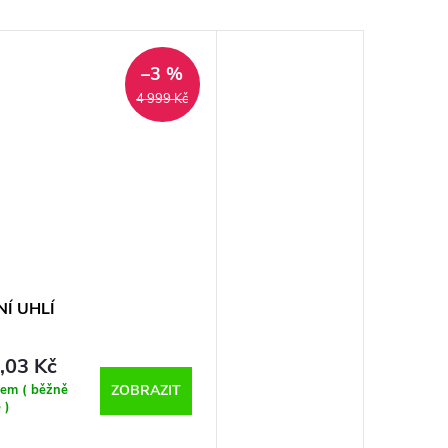
–3 %
4 999 Kč
NÍ UHLÍ
,03 Kč
dem ( běžně
ZOBRAZIT
 )