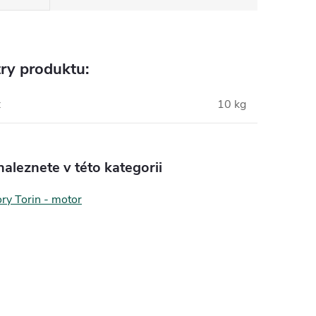
ry produktu:
:
10 kg
aleznete v této kategorii
ory Torin - motor