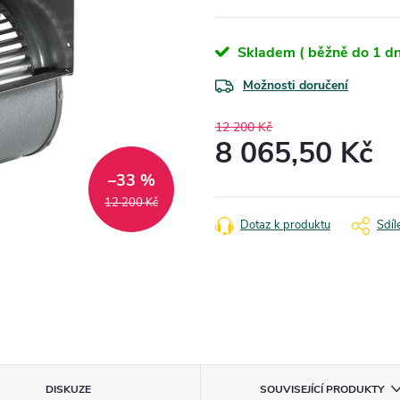
Skladem ( běžně do 1 dn
Možnosti doručení
12 200 Kč
8 065,50 Kč
–33 %
Měrná
cena:
12 200 Kč
Dotaz k produktu
Sdíl
DISKUZE
SOUVISEJÍCÍ PRODUKTY