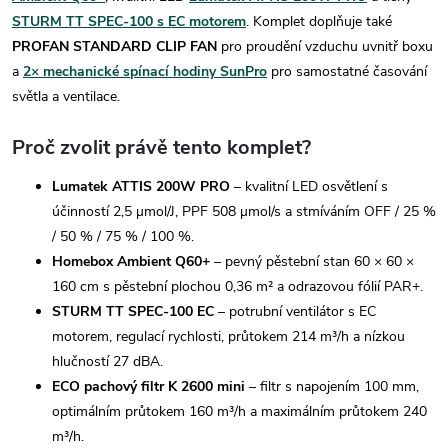
STURM TT SPEC-100 s EC motorem
. Komplet doplňuje také
PROFAN STANDARD CLIP FAN
pro proudění vzduchu uvnitř boxu
a
2× mechanické spínací hodiny SunPro
pro samostatné časování
světla a ventilace.
Proč zvolit právě tento komplet?
Lumatek ATTIS 200W PRO
– kvalitní LED osvětlení s
účinností 2,5 µmol/J, PPF 508 µmol/s a stmíváním OFF / 25 %
/ 50 % / 75 % / 100 %.
Homebox Ambient Q60+
– pevný pěstební stan 60 × 60 ×
160 cm s pěstební plochou 0,36 m² a odrazovou fólií PAR+.
STURM TT SPEC-100 EC
– potrubní ventilátor s EC
motorem, regulací rychlosti, průtokem 214 m³/h a nízkou
hlučností 27 dBA.
ECO pachový filtr K 2600 mini
– filtr s napojením 100 mm,
optimálním průtokem 160 m³/h a maximálním průtokem 240
m³/h.