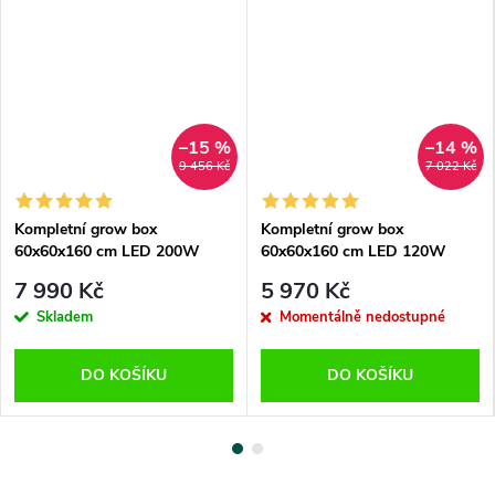
–15 %
–14 %
9 456 Kč
7 022 Kč
Kompletní grow box
Kompletní grow box
60x60x160 cm LED 200W
60x60x160 cm LED 120W
SunPro HITTER
SunPro SUNBOARD 2.0
7 990 Kč
5 970 Kč
Skladem
Momentálně nedostupné
DO KOŠÍKU
DO KOŠÍKU