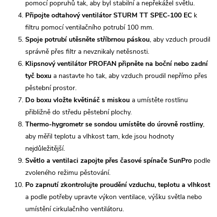
pomocí popruhů tak, aby byl stabilní a nepřekážel světlu.
Připojte odtahový ventilátor STURM TT SPEC-100 EC
k
filtru pomocí ventilačního potrubí 100 mm.
Spoje potrubí utěsněte stříbrnou páskou
, aby vzduch proudil
správně přes filtr a nevznikaly netěsnosti.
Klipsnový ventilátor PROFAN připněte na boční nebo zadní
tyč boxu
a nastavte ho tak, aby vzduch proudil nepřímo přes
pěstební prostor.
Do boxu vložte květináč s miskou
a umístěte rostlinu
přibližně do středu pěstební plochy.
Thermo-hygrometr se sondou umístěte do úrovně rostliny
,
aby měřil teplotu a vlhkost tam, kde jsou hodnoty
nejdůležitější.
Světlo a ventilaci zapojte přes časové spínače SunPro
podle
zvoleného režimu pěstování.
Po zapnutí zkontrolujte proudění vzduchu, teplotu a vlhkost
a podle potřeby upravte výkon ventilace, výšku světla nebo
umístění cirkulačního ventilátoru.