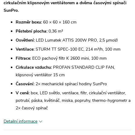
cirkulačním klipsnovým ventilátorem a dvěma časovými spínači
SunPro.
Rozměr boxu:
60 × 60 × 160 cm
Pěstební plocha:
0,36 m²
Osvětlení:
LED Lumatek ATTIS 200W PRO, 2,5 µmol/J
Ventilace:
STURM TT SPEC-100 EC, 214 m³/h, 100 mm
Filtrace:
ECO pachový filtr K 2600 mini, 100 mm
Cirkulace vzduchu:
PROFAN STANDARD CLIP FAN,
klipsnový ventilátor 15 cm
Časování:
2× mechanické spínací hodiny SunPro
V ceně:
box, LED světlo, ventilace, filtr, cirkulační ventilátor,
potrubí, páska, květináč, miska, popruhy, thermo-hygrometr a
2× časový spínač
Detailní informace