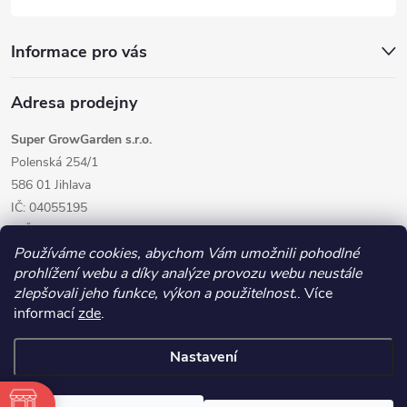
Informace pro vás
Adresa prodejny
Super GrowGarden s.r.o.
Polenská 254/1
586 01 Jihlava
IČ: 04055195
DIČ: CZ04055195
Používáme cookies, abychom Vám umožnili pohodlné
prohlížení webu a díky analýze provozu webu neustále
zlepšovali jeho funkce, výkon a použitelnost.
. Více
informací
zde
.
Nastavení
Copyright 2026
GrowGarden.cz
. Všechna práva vyhrazena.