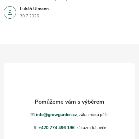
Lukáš Ulmann
30.7.2026
Z
á
p
a
t
📧
info@growgarden.cz
í
📱
+420 774 496 196