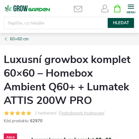
Přejít
NÁKUPNÍ
KOŠÍK
na
obsah
HLEDAT
60×60 cm
Luxusní growbox komplet
60×60 – Homebox
Ambient Q60+ + Lumatek
ATTIS 200W PRO
Podrobnosti hodnocení
1 hodnocení
Kód produktu:
62970
Akce