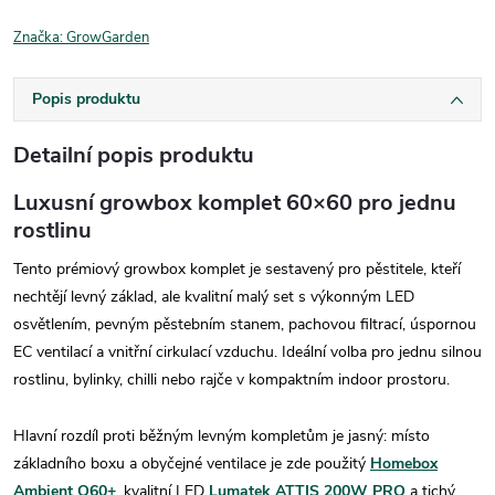
Značka:
GrowGarden
Popis produktu
Detailní popis produktu
Luxusní growbox komplet 60×60 pro jednu
rostlinu
Tento prémiový growbox komplet je sestavený pro pěstitele, kteří
nechtějí levný základ, ale kvalitní malý set s výkonným LED
osvětlením, pevným pěstebním stanem, pachovou filtrací, úspornou
EC ventilací a vnitřní cirkulací vzduchu. Ideální volba pro jednu silnou
rostlinu, bylinky, chilli nebo rajče v kompaktním indoor prostoru.
Hlavní rozdíl proti běžným levným kompletům je jasný: místo
základního boxu a obyčejné ventilace je zde použitý
Homebox
Ambient Q60+
, kvalitní LED
Lumatek ATTIS 200W PRO
a tichý