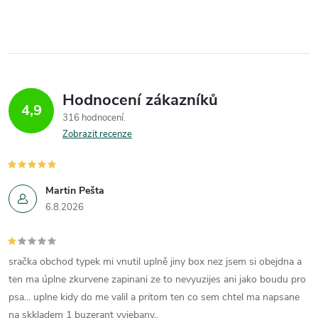
Hodnocení zákazníků
4,9
316 hodnocení
Zobrazit recenze
Martin Pešta
6.8.2026
sračka obchod typek mi vnutil uplně jiny box nez jsem si obejdna a
ten ma úplne zkurvene zapinani ze to nevyuzijes ani jako boudu pro
psa... uplne kidy do me valil a pritom ten co sem chtel ma napsane
na skkladem 1 buzerant vyjebany..