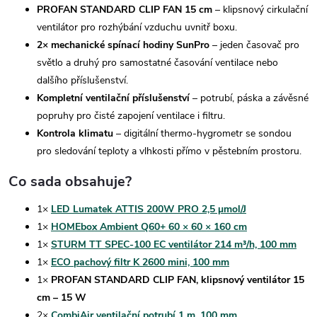
PROFAN STANDARD CLIP FAN 15 cm
– klipsnový cirkulační
ventilátor pro rozhýbání vzduchu uvnitř boxu.
2× mechanické spínací hodiny SunPro
– jeden časovač pro
světlo a druhý pro samostatné časování ventilace nebo
dalšího příslušenství.
Kompletní ventilační příslušenství
– potrubí, páska a závěsné
popruhy pro čisté zapojení ventilace i filtru.
Kontrola klimatu
– digitální thermo-hygrometr se sondou
pro sledování teploty a vlhkosti přímo v pěstebním prostoru.
Co sada obsahuje?
1×
LED Lumatek ATTIS 200W PRO 2,5 µmol/J
1×
HOMEbox Ambient Q60+ 60 × 60 × 160 cm
1×
STURM TT SPEC-100 EC ventilátor 214 m³/h, 100 mm
1×
ECO pachový filtr K 2600 mini, 100 mm
1×
PROFAN STANDARD CLIP FAN, klipsnový ventilátor 15
cm – 15 W
2×
CombiAir ventilační potrubí 1 m, 100 mm