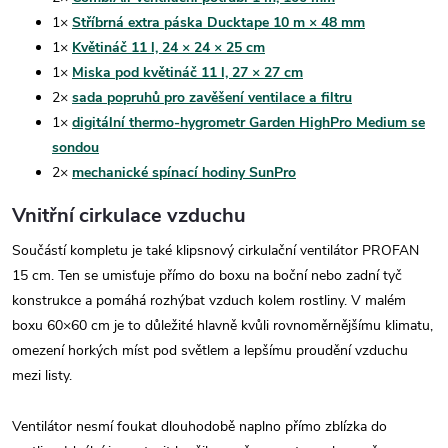
1×
Stříbrná extra páska Ducktape 10 m × 48 mm
1×
Květináč 11 l, 24 × 24 × 25 cm
1×
Miska pod květináč 11 l, 27 × 27 cm
2×
sada popruhů pro zavěšení ventilace a filtru
1×
digitální thermo-hygrometr Garden HighPro Medium se
sondou
2×
mechanické spínací hodiny SunPro
Vnitřní cirkulace vzduchu
Součástí kompletu je také klipsnový cirkulační ventilátor PROFAN
15 cm. Ten se umisťuje přímo do boxu na boční nebo zadní tyč
konstrukce a pomáhá rozhýbat vzduch kolem rostliny. V malém
boxu 60×60 cm je to důležité hlavně kvůli rovnoměrnějšímu klimatu,
omezení horkých míst pod světlem a lepšímu proudění vzduchu
mezi listy.
Ventilátor nesmí foukat dlouhodobě naplno přímo zblízka do