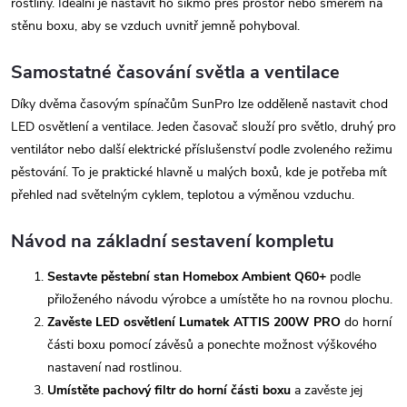
rostliny. Ideální je nastavit ho šikmo přes prostor nebo směrem na
stěnu boxu, aby se vzduch uvnitř jemně pohyboval.
Samostatné časování světla a ventilace
Díky dvěma časovým spínačům SunPro lze odděleně nastavit chod
LED osvětlení a ventilace. Jeden časovač slouží pro světlo, druhý pro
ventilátor nebo další elektrické příslušenství podle zvoleného režimu
pěstování. To je praktické hlavně u malých boxů, kde je potřeba mít
přehled nad světelným cyklem, teplotou a výměnou vzduchu.
Návod na základní sestavení kompletu
Sestavte pěstební stan Homebox Ambient Q60+
podle
přiloženého návodu výrobce a umístěte ho na rovnou plochu.
Zavěste LED osvětlení Lumatek ATTIS 200W PRO
do horní
části boxu pomocí závěsů a ponechte možnost výškového
nastavení nad rostlinou.
Umístěte pachový filtr do horní části boxu
a zavěste jej