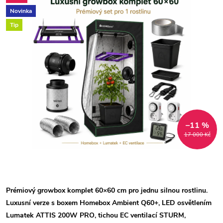
Novinka
Tip
–11 %
17 000 Kč
Prémiový growbox komplet 60×60 cm pro jednu silnou rostlinu.
Luxusní verze s boxem Homebox Ambient Q60+, LED osvětlením
Lumatek ATTIS 200W PRO, tichou EC ventilací STURM,